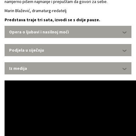
namjerno pišem najmanje i prepuštam da govori za sebe.
Marin Blažević, dramaturg-redatelj
Predstava traje tri sata, izvodi se s dvije pauze.
Opera o ljubavi i nasilnoj moći
Podjela u siječnju
Iz medija