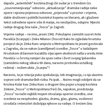
dapače „autentičnih” kostima.Drugi čin sudar je s trendom tzv.
„osuvremenjivanja” odnosno „aktualizacije” dramske radnje neke
opere i njezina prijenosa odnosno „prijevoda” u prostor i vrijeme,
dakle društveni i politički kontekst kojemu se literarni, ali i glazbeni
tekst određene opere više ili manje, no neizbježno, odupire. Mjesto
radnje drugog čina naše „Tosce” je Zagreb.
Vrijeme radnje – recimo, jesen 1941. Pokušajmo zamisliti susret Ante
Pavelića (Scarpije) i Zinke Milanov (Tosce)! Kako bi izgledala hrvatska
povijest da je Zinka Kunc umjesto u Metropolitanu te jeseni gostovala
u Zagrebu, da se nakon (zamišljene!) izvedbe „Tosce” u tadašnjem
Hrvatskom državnom kazalištu stjecajem okolnosti našla u uredu Ante
Pavelića i u čvrstoj namjeri da spasi sebe i život svojeg ljubavnika
(zamislimo nekog slikara tih dana, naravno protivnika ustaškog
režima) – nožem ubila „Scarpiu”?
Naravno, ta je relacija puka spekulacija, tek imaginacija, i u nju ulazimo
svjesni svih dramaturških rizika. Pa ipak… Nismo mogli odoljeti da se
Kristina Kolar kao Zinka Kunc u drugom činu pojavi u kopiji kostima
Zinkine „Tosce” iz Metropolitana.Treći čin, napokon, predstavlja
„Toscu” na način najbliži mojem shvaćanju operne izvedbe, one
svedene na neophodno: glazbu, dramu, glas, glumu, osobnost
izvođača i intenzitet doživljaja njihove su-radnje. O trećem činu