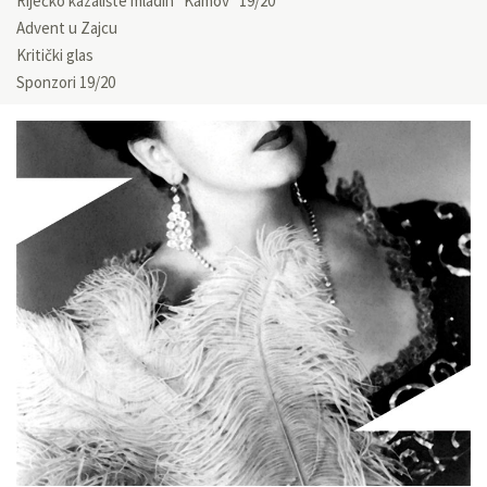
Riječko kazalište mladih “Kamov” 19/20
Advent u Zajcu
Kritički glas
Sponzori 19/20