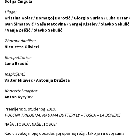
Sofija Cingula
Uloge:
Kristina Kolar
/
Domagoj Dorotić
/
Giorgio Surian
/
Luka Ortar
/
Ivan Šimatović
/
Saša Matovina
/
Sergej Kiselev
/
Slavko Sekulić
/
Vanja Zelčić
/
Slavko Sekulić
Zborovoditeljica:
Nicoletta Olivieri
Korepetitorica:
Lana Bradić
Inspicijenti:
Valter Milavec
/
Antonija Družeta
Koncertni majstor:
Anton Kyrylov
Premijera: 9. studenog 2019.
PUCCINI TRILOGIJA: MADAMA BUTTERFLY – TOSCA – LA BOHÈME
NAŠA „TOSCA”, NAŠE „TOSCE”
Kao u svakoj mojoj dosadašnjoj opernoj režiji, tako je i u ovoj sama