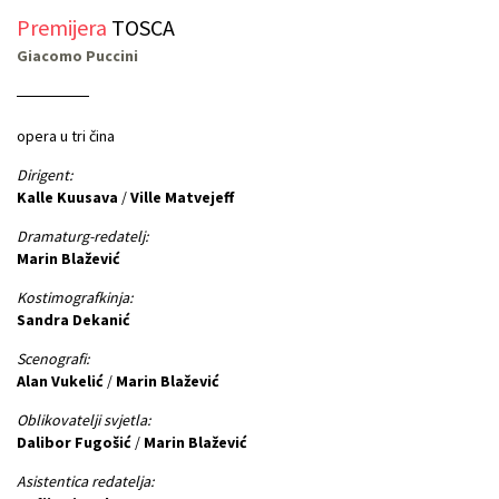
Premijera
TOSCA
Giacomo Puccini
opera u tri čina
Dirigent:
Kalle Kuusava
/
Ville Matvejeff
Dramaturg-redatelj:
Marin Blažević
Kostimografkinja:
Sandra Dekanić
Scenografi:
Alan Vukelić
/
Marin Blažević
Oblikovatelji svjetla:
Dalibor Fugošić
/
Marin Blažević
Asistentica redatelja: