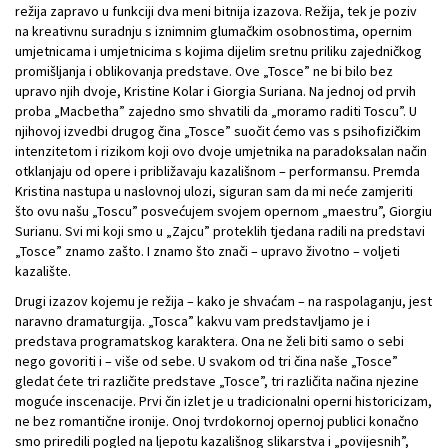
režija zapravo u funkciji dva meni bitnija izazova. Režija, tek je poziv
na kreativnu suradnju s iznimnim glumačkim osobnostima, opernim
umjetnicama i umjetnicima s kojima dijelim sretnu priliku zajedničkog
promišljanja i oblikovanja predstave. Ove „Tosce” ne bi bilo bez
upravo njih dvoje, Kristine Kolar i Giorgia Suriana. Na jednoj od prvih
proba „Macbetha” zajedno smo shvatili da „moramo raditi Toscu”. U
njihovoj izvedbi drugog čina „Tosce” suočit ćemo vas s psihofizičkim
intenzitetom i rizikom koji ovo dvoje umjetnika na paradoksalan način
otklanjaju od opere i približavaju kazališnom – performansu. Premda
Kristina nastupa u naslovnoj ulozi, siguran sam da mi neće zamjeriti
što ovu našu „Toscu” posvećujem svojem opernom „maestru”, Giorgiu
Surianu. Svi mi koji smo u „Zajcu” proteklih tjedana radili na predstavi
„Tosce” znamo zašto. I znamo što znači – upravo životno – voljeti
kazalište.
Drugi izazov kojemu je režija – kako je shvaćam – na raspolaganju, jest
naravno dramaturgija. „Tosca” kakvu vam predstavljamo je i
predstava programatskog karaktera. Ona ne želi biti samo o sebi
nego govoriti i – više od sebe. U svakom od tri čina naše „Tosce”
gledat ćete tri različite predstave „Tosce”, tri različita načina njezine
moguće inscenacije. Prvi čin izlet je u tradicionalni operni historicizam,
ne bez romantične ironije. Onoj tvrdokornoj opernoj publici konačno
smo priredili pogled na ljepotu kazališnog slikarstva i „povijesnih”,