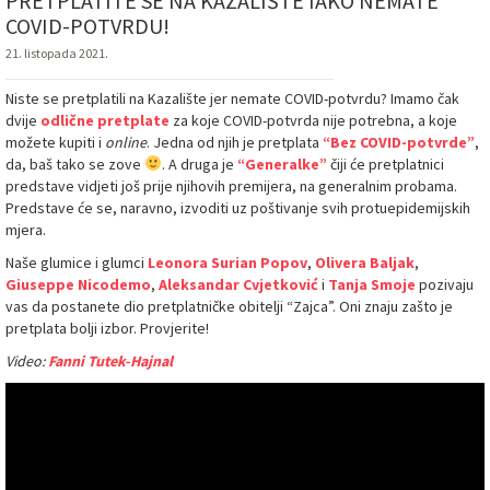
PRETPLATITE SE NA KAZALIŠTE IAKO NEMATE
COVID-POTVRDU!
21. listopada 2021.
Niste se pretplatili na Kazalište jer nemate COVID-potvrdu? Imamo čak
dvije
odlične pretplate
za koje COVID-potvrda nije potrebna, a koje
možete kupiti i
online
. Jedna od njih je pretplata
“Bez COVID-potvrde”
,
da, baš tako se zove
. A druga je
“Generalke”
čiji će pretplatnici
predstave vidjeti još prije njihovih premijera, na generalnim probama.
Predstave će se, naravno, izvoditi uz poštivanje svih protuepidemijskih
mjera.
Naše glumice i glumci
Leonora Surian Popov
,
Olivera Baljak
,
Giuseppe Nicodemo
,
Aleksandar Cvjetković
i
Tanja Smoje
pozivaju
vas da postanete dio pretplatničke obitelji “Zajca”. Oni znaju zašto je
pretplata bolji izbor. Provjerite!
Video:
Fanni Tutek-Hajnal