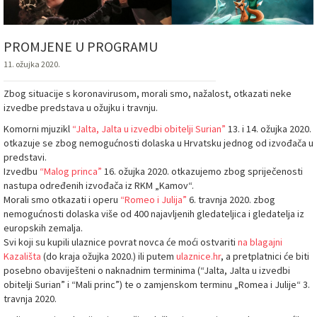
PROMJENE U PROGRAMU
11. ožujka 2020.
Zbog situacije s koronavirusom, morali smo, nažalost, otkazati neke
izvedbe predstava u ožujku i travnju.
Komorni mjuzikl
“Jalta, Jalta u izvedbi obitelji Surian”
13. i 14. ožujka 2020.
otkazuje se zbog nemogućnosti dolaska u Hrvatsku jednog od izvođača u
predstavi.
Izvedbu
“Malog princa”
16. ožujka 2020. otkazujemo zbog spriječenosti
nastupa određenih izvođača iz RKM „Kamov“.
Morali smo otkazati i operu
“Romeo i Julija”
6. travnja 2020. zbog
nemogućnosti dolaska više od 400 najavljenih gledateljica i gledatelja iz
europskih zemalja.
Svi koji su kupili ulaznice povrat novca će moći ostvariti
na blagajni
Kazališta
(do kraja ožujka 2020.) ili putem
ulaznice.hr
, a pretplatnici će biti
posebno obaviješteni o naknadnim terminima (“Jalta, Jalta u izvedbi
obitelji Surian” i “Mali princ”) te o zamjenskom terminu „Romea i Julije“ 3.
travnja 2020.