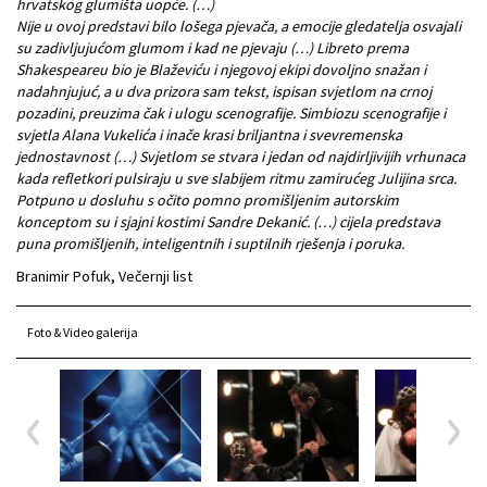
hrvatskog glumišta uopće. (…)
Nije u ovoj predstavi bilo lošega pjevača, a emocije gledatelja osvajali
su zadivljujućom glumom i kad ne pjevaju (…) Libreto prema
Shakespeareu bio je Blaževiću i njegovoj ekipi dovoljno snažan i
nadahnjujuć, a u dva prizora sam tekst, ispisan svjetlom na crnoj
pozadini, preuzima čak i ulogu scenografije. Simbiozu scenografije i
svjetla Alana Vukelića i inače krasi briljantna i svevremenska
jednostavnost (…) Svjetlom se stvara i jedan od najdirljivijih vrhunaca
kada refletkori pulsiraju u sve slabijem ritmu zamirućeg Julijina srca.
Potpuno u dosluhu s očito pomno promišljenim autorskim
konceptom su i sjajni kostimi Sandre Dekanić. (…) cijela predstava
puna promišljenih, inteligentnih i suptilnih rješenja i poruka.
Branimir Pofuk, Večernji list
Foto & Video galerija