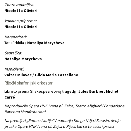
Zborovoditeljica:
Nicoletta Olivieri
Vokalna priprema:
Nicoletta Olivieri
Korepetitori:
Tatu Erkkila /
Nataliya Marycheva
Šaptačica:
Nataliya Marycheva
Inspicijenti:
Valter Milavec
/
Gilda Maria Castellano
Riječki simfonijski orkestar
Libreto prema Shakespeareovoj tragediji:
Jules Barbier
,
Michel
Carré
Koprodukcija Opera HNK Ivana pl. Zajca, Teatro Alighieri i Fondazione
Ravenna Manifestazioni
Na premijeri „Romea i Julije” Anamarija Knego i Aljaž Farasin, dvoje
prvaka Opere HNK Ivana pl. Zajca u Rijeci, bili su te večeri prvaci