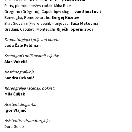
Paris, plemić, knežev rođak: Miha Bole
Gregorio (Grégorio), Capuletijev sluga:
Ivan Šimatović
Benvoglio, Romeov bratić:
Sergej Kiselev
Brat Giovanni (Frère Jean), franjevac:
Saša Matovina
Građani, Capuleti, Montecchi:
Riječki operni zbor
Dramaturginja i prijevod libreta:
Lada Čale Feldman
Scenograf i oblikovatelj svjetla:
Alan Vukelić
Kostimografkinja:
Sandra Dekanić
Koreografija i scenski pokret:
Mila Čuljak
Asistent dirigenta:
Igor Vlajnić
Asistentica dramaturginje:
Dora Golub