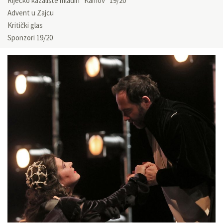
Riječko kazalište mladih “Kamov” 19/20
Advent u Zajcu
Kritički glas
Sponzori 19/20