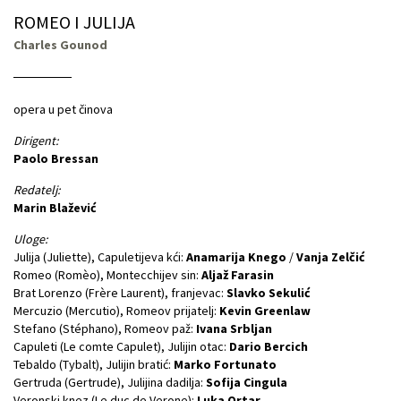
ROMEO I JULIJA
Charles Gounod
opera u pet činova
Dirigent:
Paolo Bressan
Redatelj:
Marin Blažević
Uloge:
Julija (Juliette), Capuletijeva kći:
Anamarija Knego
/
Vanja Zelčić
Romeo (Romèo), Montecchijev sin:
Aljaž Farasin
Brat Lorenzo (Frère Laurent), franjevac:
Slavko Sekulić
Mercuzio (Mercutio), Romeov prijatelj:
Kevin Greenlaw
Stefano (Stéphano), Romeov paž:
Ivana Srbljan
Capuleti (Le comte Capulet), Julijin otac:
Dario Bercich
Tebaldo (Tybalt), Julijin bratić:
Marko Fortunato
Gertruda (Gertrude), Julijina dadilja:
Sofija Cingula
Veronski knez (Le duc de Verone):
Luka Ortar