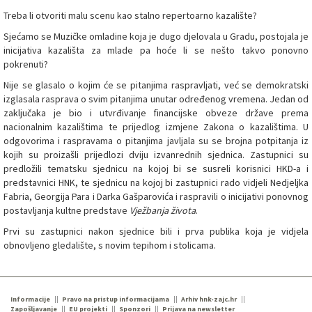
Treba li otvoriti malu scenu kao stalno repertoarno kazalište?
Sjećamo se Muzičke omladine koja je dugo djelovala u Gradu, postojala je
inicijativa kazališta za mlade pa hoće li se nešto takvo ponovno
pokrenuti?
Nije se glasalo o kojim će se pitanjima raspravljati, već se demokratski
izglasala rasprava o svim pitanjima unutar određenog vremena. Jedan od
zaključaka je bio i utvrđivanje financijske obveze države prema
nacionalnim kazalištima te prijedlog izmjene Zakona o kazalištima. U
odgovorima i raspravama o pitanjima javljala su se brojna potpitanja iz
kojih su proizašli prijedlozi dviju izvanrednih sjednica. Zastupnici su
predložili tematsku sjednicu na kojoj bi se susreli korisnici HKD-a i
predstavnici HNK, te sjednicu na kojoj bi zastupnici rado vidjeli Nedjeljka
Fabria, Georgija Para i Darka Gašparovića i raspravili o inicijativi ponovnog
postavljanja kultne predstave
Vježbanja života
.
Prvi su zastupnici nakon sjednice bili i prva publika koja je vidjela
obnovljeno gledalište, s novim tepihom i stolicama.
Informacije
Pravo na pristup informacijama
Arhiv hnk-zajc.hr
Zapošljavanje
EU projekti
Sponzori
Prijava na newsletter