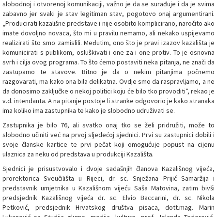
slobodnoj i otvorenoj komunikaciji, važno je da se surađuje i da je svima
zabavno jer svaki je stav legitiman stav, pogotovo onaj argumentirani.
„Producirati kazališne predstave i nije osobito komplicirano, naročito ako
imate dovoljno novaca, što mi u pravilu nemamo, ali nekako uspijevamo
realizirati što smo zamislili. Međutim, ono što je pravi izazov kazališta je
komunicirati s publikom, osluškivati i one za i one protiv. To je osnovna
svrh i cilja ovog programa. To što ćemo postaviti neka pitanja, ne znači da
zastupamo te stavove. Bitno je da o nekim pitanjima počnemo
razgovarati, ma kako ona bila delikatna. Ovdje smo da raspravljamo, a ne
da donosimo zaključke o nekoj politici koju će bilo tko provoditi”, rekao je
v.d. intendanta. A na pitanje postoje li stranke odgovorio je kako stranaka
ima koliko ima zastupnika te kako je slobodno udruživati se.
Zastupnika je bilo 76, ali svatko onaj tko se želi pridružiti, može to
slobodno učiniti već na prvoj sljedećoj sjednici. Prvi su zastupnici dobili i
svoje članske kartice te prvi pečat koji omogućuje popust na cijenu
ulaznica za neku od predstava u produkciji Kazališta.
Sjednici je prisustvovalo i dvoje sadašnjih članova Kazališnog vijeća,
prorektorica Sveučilišta u Rijeci, dr. sc. Snježana Prijić Samaržija i
predstavnik umjetnika u Kazališnom vijeću Saša Matovina, zatim bivši
predsjednik Kazališnog vijeća dr. sc. Elvio Baccarini, dr. sc. Nikola
Petković, predsjednik Hrvatskog društva pisaca, dott.mag. Marin