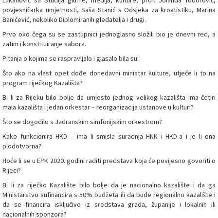
Lukanović sa Studija glume, medija, kulture, prof. Jolanda Todorović,
povjesničarka umjetnosti, Saša Stanić s Odsjeka za kroatistiku, Marina
Banićević, nekoliko Diplomiranih gledatelja i drugi.
Prvo oko čega su se zastupnici jednoglasno složili bio je dnevni red, a
zatim i konstituiranje sabora.
Pitanja o kojima se raspravljalo i glasalo bila su:
Što ako na vlast opet dođe donedavni ministar kulture, utječe li to na
program riječkog Kazališta?
Bi li za Rijeku bilo bolje da umjesto jednog velikog kazališta ima četiri
mala kazališta i jedan orkestar – reorganizacija ustanove u kulturi?
Što se dogodilo s Jadranskim simfonijskim orkestrom?
Kako funkcionira HKD – ima li smisla suradnja HNK i HKD-a i je li ona
plodotvorna?
Hoće li se u EPK 2020. godini raditi predstava koja će povijesno govoriti o
Rijeci?
Bi li za riječko Kazalište bilo bolje da je nacionalno kazalište i da ga
Ministarstvo sufinancira s 50% budžeta ili da bude regionalno kazalište i
da se financira isključivo iz sredstava grada, županije i lokalnih ili
nacionalnih sponzora?