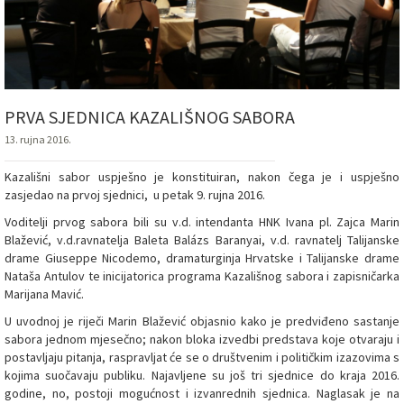
PRVA SJEDNICA KAZALIŠNOG SABORA
13. rujna 2016.
Kazališni sabor uspješno je konstituiran, nakon čega je i uspješno
zasjedao na prvoj sjednici, u petak 9. rujna 2016.
Voditelji prvog sabora bili su v.d. intendanta HNK Ivana pl. Zajca Marin
Blažević, v.d.ravnatelja Baleta Balázs Baranyai, v.d. ravnatelj Talijanske
drame Giuseppe Nicodemo, dramaturginja Hrvatske i Talijanske drame
Nataša Antulov te inicijatorica programa Kazališnog sabora i zapisničarka
Marijana Mavić.
U uvodnoj je riječi Marin Blažević objasnio kako je predviđeno sastanje
sabora jednom mjesečno; nakon bloka izvedbi predstava koje otvaraju i
postavljaju pitanja, raspravljat će se o društvenim i političkim izazovima s
kojima suočavaju publiku. Najavljene su još tri sjednice do kraja 2016.
godine, no, postoji mogućnost i izvanrednih sjednica. Naglasak je na