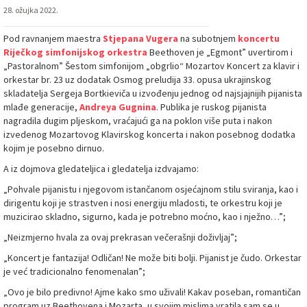
28. ožujka 2022.
Pod ravnanjem maestra
Stjepana Vugera
na subotnjem
koncertu
Riječkog simfonijskog orkestra
Beethoven je „Egmont” uvertirom i
„Pastoralnom” Šestom simfonijom „obgrlio“ Mozartov Koncert za klavir i
orkestar br. 23 uz dodatak Osmog preludija 33. opusa ukrajinskog
skladatelja Sergeja Bortkieviča u izvođenju jednog od najsjajnijih pijanista
mlađe generacije,
Andreya Gugnina
. Publika je ruskog pijanista
nagradila dugim pljeskom, vraćajući ga na poklon više puta i nakon
izvedenog Mozartovog Klavirskog koncerta i nakon posebnog dodatka
kojim je posebno dirnuo.
A iz dojmova gledateljica i gledatelja izdvajamo:
„Pohvale pijanistu i njegovom istančanom osjećajnom stilu sviranja, kao i
dirigentu koji je strastven i nosi energiju mladosti, te orkestru koji je
muzicirao skladno, sigurno, kada je potrebno moćno, kao i nježno…”;
„Neizmjerno hvala za ovaj prekrasan večerašnji doživljaj”;
„Koncert je fantazija! Odličan! Ne može biti bolji. Pijanist je čudo. Orkestar
je već tradicionalno fenomenalan”;
„Ovo je bilo predivno! Ajme kako smo uživali! Kakav poseban, romantičan
program uz Beethovena i Mozarta, u svojim mislima vratila sam se u