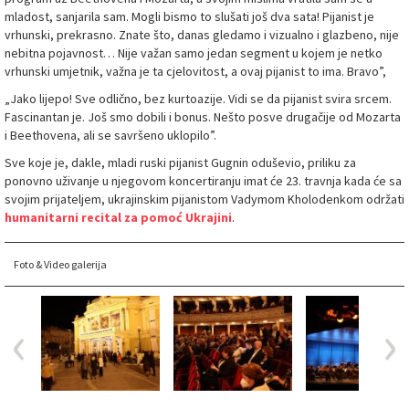
mladost, sanjarila sam. Mogli bismo to slušati još dva sata! Pijanist je
vrhunski, prekrasno. Znate što, danas gledamo i vizualno i glazbeno, nije
nebitna pojavnost… Nije važan samo jedan segment u kojem je netko
vrhunski umjetnik, važna je ta cjelovitost, a ovaj pijanist to ima. Bravo”,
„Jako lijepo! Sve odlično, bez kurtoazije. Vidi se da pijanist svira srcem.
Fascinantan je. Još smo dobili i bonus. Nešto posve drugačije od Mozarta
i Beethovena, ali se savršeno uklopilo”.
Sve koje je, dakle, mladi ruski pijanist Gugnin oduševio, priliku za
ponovno uživanje u njegovom koncertiranju imat će 23. travnja kada će sa
svojim prijateljem, ukrajinskim pijanistom Vadymom Kholodenkom održati
humanitarni recital za pomoć Ukrajini
.
Foto & Video galerija