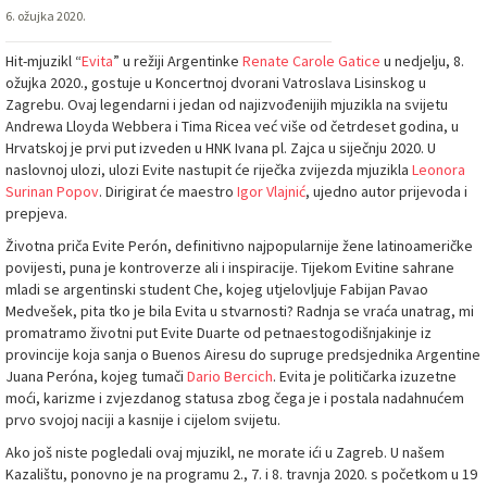
6. ožujka 2020.
Hit-mjuzikl “
Evita
” u režiji Argentinke
Renate Carole Gatice
u nedjelju, 8.
ožujka 2020., gostuje u Koncertnoj dvorani Vatroslava Lisinskog u
Zagrebu. Ovaj legendarni i jedan od najizvođenijih mjuzikla na svijetu
Andrewa Lloyda Webbera i Tima Ricea već više od četrdeset godina, u
Hrvatskoj je prvi put izveden u HNK Ivana pl. Zajca u siječnju 2020. U
naslovnoj ulozi, ulozi Evite nastupit će riječka zvijezda mjuzikla
Leonora
Surinan Popov
. Dirigirat će maestro
Igor Vlajnić
, ujedno autor prijevoda i
prepjeva.
Životna priča Evite Perón, definitivno najpopularnije žene latinoameričke
povijesti, puna je kontroverze ali i inspiracije. Tijekom Evitine sahrane
mladi se argentinski student Che, kojeg utjelovljuje Fabijan Pavao
Medvešek, pita tko je bila Evita u stvarnosti? Radnja se vraća unatrag, mi
promatramo životni put Evite Duarte od petnaestogodišnjakinje iz
provincije koja sanja o Buenos Airesu do supruge predsjednika Argentine
Juana Peróna, kojeg tumači
Dario Bercich
. Evita je političarka izuzetne
moći, karizme i zvjezdanog statusa zbog čega je i postala nadahnućem
prvo svojoj naciji a kasnije i cijelom svijetu.
Ako još niste pogledali ovaj mjuzikl, ne morate ići u Zagreb. U našem
Kazalištu, ponovno je na programu 2., 7. i 8. travnja 2020. s početkom u 19