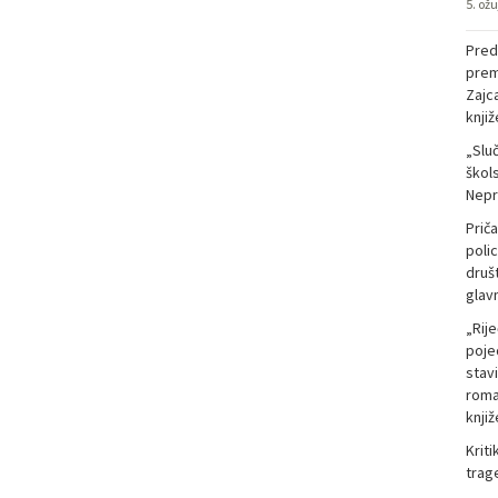
5. ož
Pred
prem
Zajc
knji
„Slu
škol
Nepra
Prič
polic
druš
glavn
„Rije
pojed
stavi
roma
knjiž
Kriti
trage