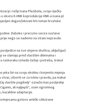
ciji i režiji Ivana Plazibata, svoju riječku
 u okviru K-HNK koprodukcije HNK-a Ivana pl.
objavljen dugoočekivani hit-roman hrvatske
. godine. Duboko i precizno secira sustave
i prije nego se nađemo na strani nepravde.
osljedice na sve slojeve društva, uključujući
oji se slamaju pred vlastitim dilemama i
u raskoraku između čežnji i potreba, trokut
 jeka širi na svoju okolinu i korjenito mijenja
stvar, izboriti se za istinu i pravdu, pa makar
učaj vlastite pogibelji“ označio kao posljednji
Ciganin, ali najljepši“, osim ogromnog
, kazališne adaptacije.
s primjesama gotovo antički stilizirane