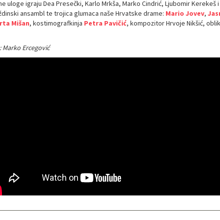
e uloge igraju Dea Presečki, Karlo Mrkša, Marko Cindrić, Ljubomir Kerekeš i 
ždinski ansambl te trojica glumaca naše Hrvatske drame:
Mario Jovev
,
Jas
rta Mišan
, kostimografkinja
Petra Pavičić
, kompozitor Hrvoje Nikšić, obli
: Marko Ercegović