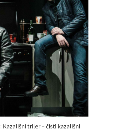
Kazališni triler – čisti kazališni