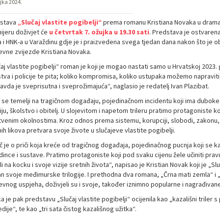
ujka 2024.
stava
„Slučaj vlastite pogibelji“
prema romanu Kristiana Novaka u dramatiza
ijeru doživjet će
u četvrtak 7. ožujka u 19.30 sati
. Predstava je ostvarena
a i HNK-a u Varaždinu gdje je i praizvedena svega tjedan dana nakon što je 
ževne zvijezde Kristiana Novaka.
čaj vlastite pogibelji“ roman je koji je mogao nastati samo u Hrvatskoj 2023
stva i policije te pita; koliko kompromisa, koliko ustupaka možemo napravit
vda je sveprisutna i sveprožimajuća“, naglasio je redatelj Ivan Plazibat.
a se temelji na tragičnom događaju, pojedinačnom incidentu koji ima duboke p
iju, školstvo i obitelj. U slojevitom i napetom trileru pratimo protagoniste k
tvenim okolnostima. Kroz odnos prema sistemu, korupciji, slobodi, zakonu, 
ih likova pretvara svoje živote u slučajeve vlastite pogibelji.
č je o priči koja kreće od tragičnog događaja, pojedinačnog pucnja koji se kao
ince i sustave. Pratimo protagoniste koji pod svaku cijenu žele učiniti pravu 
li na kocku i svoje vizije sretnih života“, napisao je Kristian Novak koji je „Sl
n svoje međimurske trilogije. I prethodna dva romana, „Črna mati zemla“ i „
evnog uspjeha, doživjeli su i svoje, također iznimno popularne i nagrađivane
ka je pak predstavu „Slučaj vlastite pogibelji“ ocijenila kao „kazališni triler 
dije“, te kao „tri sata čistog kazališnog užitka“.