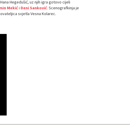
Hana Hegedušić, uz njih igra gotovo cijeli
min Mekić
i
Deni Sanković
. Scenografkinja je
kovateljica svjetla Vesna Kolarec.