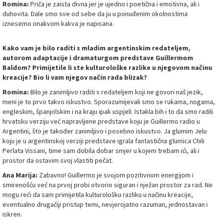
Romina:
Priča je zaista divna jer je ujedno i poetična i emotivna, ali i
duhovita. Dale smo sve od sebe da ju u ponuđenim okolnostima
iznesemo onakvom kakva je napisana.
Kako vam je bilo raditi s mladim argentinskim redateljem,
autorom adaptacije i dramaturgom predstave Guillermom
Baldom? Primijetile li ste kulturološke razlike u njegovom načinu
kreacije? Bio li vam njegov način rada blizak?
Romina:
Bilo je zanimljivo raditi s redateljem koji ne govori naš jezik,
meni je to prvo takvo iskustvo. Sporazumijevali smo se rukama, nogama,
engleskim, španjolskim i na kraju ipak uspjeli. Istakla bih i to da smo radili
hrvatsku verziju već napravljene predstave koju je Guillermo radio u
Argentini, što je također zanimljivo i posebno iskustvo. Ja glumim Jelu
koju je u argentinskoj verziji predstave igrala fantastična glumica Chili
Perlata Vissani, time sam dobila dobar smjer u kojem trebam ići, ali i
prostor da ostavim svoj vlastiti pečat.
Ana Marija:
Zabavno! Guillermo je svojom pozitivnom energijom i
smirenošću već na prvoj probi otvorio siguran i nježan prostor za rad. Ne
mogu reći da sam primijetila kulturološku razliku u načinu kreacije,
eventualno drugačiji pristup temi, nevjerojatno razuman, jednostavan i
iskren.