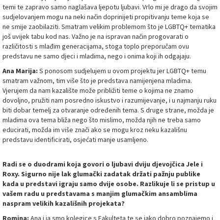
temi te zapravo samo naglašava ljepotu ljubavi. Vrlo mi je drago da svojim
sudjelovanjem mogu na neki način doprinijeti propitivanju teme koja se
ne smije zaobilaziti. Smatram velikim problemom što je LGBTQ+ tematika
još uvijek tabu kod nas. Važno je na ispravan način progovarati o
različitosti s mlađim generacijama, stoga toplo preporučam ovu
predstavu ne samo djeci i mladima, nego i onima koji ih odgajaju.
Ana Marija:
S ponosom sudjelujem u ovom projektu jer LGBTQ+ temu
smatram važnom, tim više što je predstava namijenjena mladima.
Vjerujem da nam kazalište može približiti teme o kojima ne znamo
dovoljno, pružiti nam posredno iskustvo i razumijevanje, i u najmanju ruku
biti dobar temelj za otvaranje određenih tema. S druge strane, možda je
mladima ova tema bliža nego što mislimo, možda njih ne treba samo
educirati, možda im više znači ako se mogu kroz neku kazališnu
predstavu identificirati, osjećati manje usamljeno.
Radi se o duodrami koja govori o ljubavi dviju djevojčica Jele i
Roxy. Sigurno nije lak glumački zadatak držati pažnju publike
kada u predstavi igraju samo dvije osobe. Razlikuje li se pristup u
vašem radu u predstavama s manjim glumačkim ansamblima
naspram velikih kazališnih projekata?
Romina:
Ana i ja smo kolegice s Fakulteta te se jako dobro poznajemo i