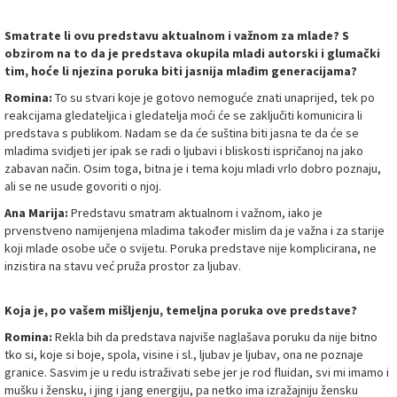
Smatrate li ovu predstavu aktualnom i važnom za mlade? S
obzirom na to da je predstava okupila mladi autorski i glumački
tim, hoće li njezina poruka biti jasnija mlađim generacijama?
Romina:
To su stvari koje je gotovo nemoguće znati unaprijed, tek po
reakcijama gledateljica i gledatelja moći će se zaključiti komunicira li
predstava s publikom. Nadam se da će suština biti jasna te da će se
mladima svidjeti jer ipak se radi o ljubavi i bliskosti ispričanoj na jako
zabavan način. Osim toga, bitna je i tema koju mladi vrlo dobro poznaju,
ali se ne usude govoriti o njoj.
Ana Marija:
Predstavu smatram aktualnom i važnom, iako je
prvenstveno namijenjena mladima također mislim da je važna i za starije
koji mlade osobe uče o svijetu. Poruka predstave nije komplicirana, ne
inzistira na stavu već pruža prostor za ljubav.
Koja je, po vašem mišljenju, temeljna poruka ove predstave?
Romina:
Rekla bih da predstava najviše naglašava poruku da nije bitno
tko si, koje si boje, spola, visine i sl., ljubav je ljubav, ona ne poznaje
granice. Sasvim je u redu istraživati sebe jer je rod fluidan, svi mi imamo i
mušku i žensku, i jing i jang energiju, pa netko ima izražajniju žensku