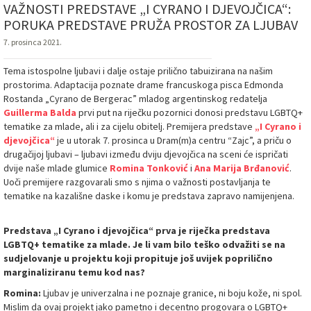
VAŽNOSTI PREDSTAVE „I CYRANO I DJEVOJČICA“:
PORUKA PREDSTAVE PRUŽA PROSTOR ZA LJUBAV
7. prosinca 2021.
Tema istospolne ljubavi i dalje ostaje prilično tabuizirana na našim
prostorima. Adaptacija poznate drame francuskoga pisca Edmonda
Rostanda „Cyrano de Bergerac” mladog argentinskog redatelja
Guillerma Balda
prvi put na riječku pozornici donosi predstavu LGBTQ+
tematike za mlade, ali i za cijelu obitelj. Premijera predstave
„I Cyrano i
djevojčica“
je u utorak 7. prosinca u Dram(m)a centru “Zajc”, a priču o
drugačijoj ljubavi – ljubavi između dviju djevojčica na sceni će ispričati
dvije naše mlade glumice
Romina Tonković
i
Ana Marija Brđanović
.
Uoči premijere razgovarali smo s njima o važnosti postavljanja te
tematike na kazališne daske i komu je predstava zapravo namijenjena.
Predstava „I Cyrano i djevojčica“ prva je riječka predstava
LGBTQ+ tematike za mlade. Je li vam bilo teško odvažiti se na
sudjelovanje u projektu koji propituje još uvijek poprilično
marginaliziranu temu kod nas?
Romina:
Ljubav je univerzalna i ne poznaje granice, ni boju kože, ni spol.
Mislim da ovaj projekt jako pametno i decentno progovara o LGBTQ+