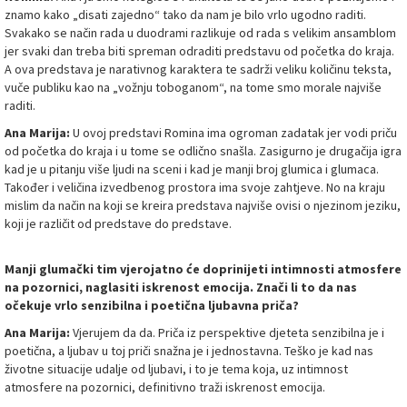
znamo kako „disati zajedno“ tako da nam je bilo vrlo ugodno raditi.
Svakako se način rada u duodrami razlikuje od rada s velikim ansamblom
jer svaki dan treba biti spreman odraditi predstavu od početka do kraja.
A ova predstava je narativnog karaktera te sadrži veliku količinu teksta,
vuče publiku kao na „vožnju toboganom“, na tome smo morale najviše
raditi.
Ana Marija:
U ovoj predstavi Romina ima ogroman zadatak jer vodi priču
od početka do kraja i u tome se odlično snašla. Zasigurno je drugačija igra
kad je u pitanju više ljudi na sceni i kad je manji broj glumica i glumaca.
Također i veličina izvedbenog prostora ima svoje zahtjeve. No na kraju
mislim da način na koji se kreira predstava najviše ovisi o njezinom jeziku,
koji je različit od predstave do predstave.
Manji glumački tim vjerojatno će doprinijeti intimnosti atmosfere
na pozornici, naglasiti iskrenost emocija. Znači li to da nas
očekuje vrlo senzibilna i poetična ljubavna priča?
Ana Marija:
Vjerujem da da. Priča iz perspektive djeteta senzibilna je i
poetična, a ljubav u toj priči snažna je i jednostavna. Teško je kad nas
životne situacije udalje od ljubavi, i to je tema koja, uz intimnost
atmosfere na pozornici, definitivno traži iskrenost emocija.