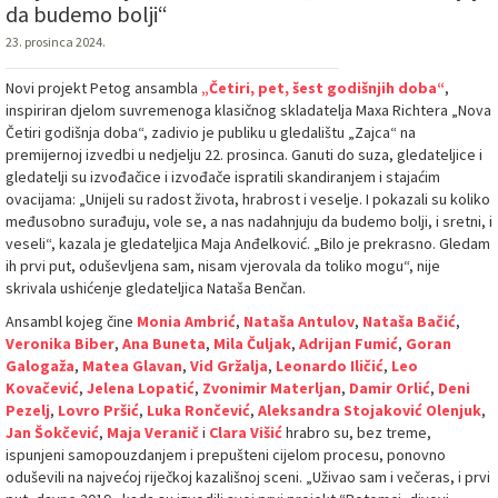
da budemo bolji“
23. prosinca 2024.
Novi projekt Petog ansambla
„Četiri, pet, šest godišnjih doba“
,
inspiriran djelom suvremenoga klasičnog skladatelja Maxa Richtera „Nova
Četiri godišnja doba“, zadivio je publiku u gledalištu „Zajca“ na
premijernoj izvedbi u nedjelju 22. prosinca. Ganuti do suza, gledateljice i
gledatelji su izvođačice i izvođače ispratili skandiranjem i stajaćim
ovacijama: „Unijeli su radost života, hrabrost i veselje. I pokazali su koliko
međusobno surađuju, vole se, a nas nadahnjuju da budemo bolji, i sretni, i
veseli“, kazala je gledateljica Maja Anđelković. „Bilo je prekrasno. Gledam
ih prvi put, oduševljena sam, nisam vjerovala da toliko mogu“, nije
skrivala ushićenje gledateljica Nataša Benčan.
Ansambl kojeg čine
Monia Ambrić
,
Nataša Antulov
,
Nataša Bačić
,
Veronika Biber
,
Ana Buneta
,
Mila Čuljak
,
Adrijan Fumić
,
Goran
Galogaža
,
Matea Glavan
,
Vid Gržalja
,
Leonardo Iličić
,
Leo
Kovačević
,
Jelena Lopatić
,
Zvonimir Materljan
,
Damir Orlić
,
Deni
Pezelj
,
Lovro Pršić
,
Luka Rončević
,
Aleksandra Stojaković Olenjuk
,
Jan Šokčević
,
Maja Veranič
i
Clara Višić
hrabro su, bez treme,
ispunjeni samopouzdanjem i prepušteni cijelom procesu, ponovno
oduševili na najvećoj riječkoj kazališnoj sceni. „Uživao sam i večeras, i prvi