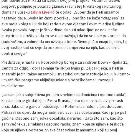
put, davne 2019., kada su izvodili svoj prvi projekt “Potomci, divovi,
bogovi”, podijelio je poznati glumac i ravnatelj Hrvatskoga kulturnog
doma na Sušaku
Edvin Liverić
te dodao: „Super da je Peti ansambl
nastavio dalje. Svaka im čast i podrška, i ono što se kaže “
chapeau
” za
sve moje kolege i ljude koji rade s ovom djecom i ovim mladim ljudima.
Svaka pohvala. Super je što vidimo da su ti mladi ljudi na neki način
integrirani u društvo i da im se daje pažnja, i da im se daje pozornica da
budu viđeni, a vidimo da oni uživaju u tome. Divno je što imaju taj dan, taj
svoj nastup kad su svjetla pozornice usmjerena na njih, kad su oni u
centru svega.“
Predstava je nastala u koprodukciji Udruge za sindrom Down – Rijeka 21,
Centra za odgoj i obrazovanje te HNK-a Ivana pl. Zajca Rijeka, a Peti je
ansambl jedini takav ansambl u Hrvatskoj unutar institucije koji u kulturno-
umjetničke programe uključuje mlade s poteškoćama u razvoju i
invaliditetom.
„Ja sam jako subjektivna jer sam s nekima sudionicima i osobno radila“,
kazala nam je gledateljica Petra Brusić, „tako da mi već su svi prerasli
srcu. Jako smo ganuti i oduševljeni i Petim ansamblom, i predstavom.
Pokazali su opet da mogu nadmašiti sva naša očekivanja. Kao i prije pet
godina. Osobno sam jedva dočekala, naravno, i zato što sam, kao što
sam već rekla, s nekima i osobno radila, znam koje su njihove teškoće i
koje su njihove potrebe. Svaka čast svima iz ansambla koji su ovaj