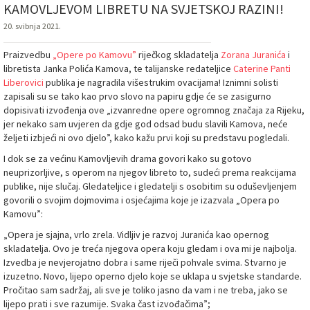
KAMOVLJEVOM LIBRETU NA SVJETSKOJ RAZINI!
20. svibnja 2021.
Praizvedbu
„Opere po Kamovu”
riječkog skladatelja
Zorana Juranića
i
libretista Janka Polića Kamova, te talijanske redateljice
Caterine Panti
Liberovici
publika je nagradila višestrukim ovacijama! Iznimni solisti
zapisali su se tako kao prvo slovo na papiru gdje će se zasigurno
dopisivati izvođenja ove „izvanredne opere ogromnog značaja za Rijeku,
jer nekako sam uvjeren da gdje god odsad budu slavili Kamova, neće
željeti izbjeći ni ovo djelo”, kako kažu prvi koji su predstavu pogledali.
I dok se za većinu Kamovljevih drama govori kako su gotovo
neuprizorljive, s operom na njegov libreto to, sudeći prema reakcijama
publike, nije slučaj. Gledateljice i gledatelji s osobitim su oduševljenjem
govorili o svojim dojmovima i osjećajima koje je izazvala „Opera po
Kamovu”:
„Opera je sjajna, vrlo zrela. Vidljiv je razvoj Juranića kao opernog
skladatelja. Ovo je treća njegova opera koju gledam i ova mi je najbolja.
Izvedba je nevjerojatno dobra i same riječi pohvale svima. Stvarno je
izuzetno. Novo, lijepo operno djelo koje se uklapa u svjetske standarde.
Pročitao sam sadržaj, ali sve je toliko jasno da vam i ne treba, jako se
lijepo prati i sve razumije. Svaka čast izvođačima”;