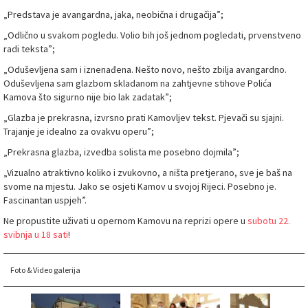
„Predstava je avangardna, jaka, neobična i drugačija”;
„Odlično u svakom pogledu. Volio bih još jednom pogledati, prvenstveno
radi teksta”;
„Oduševljena sam i iznenađena. Nešto novo, nešto zbilja avangardno.
Oduševljena sam glazbom skladanom na zahtjevne stihove Polića
Kamova što sigurno nije bio lak zadatak”;
„Glazba je prekrasna, izvrsno prati Kamovljev tekst. Pjevači su sjajni.
Trajanje je idealno za ovakvu operu”;
„Prekrasna glazba, izvedba solista me posebno dojmila”;
„Vizualno atraktivno koliko i zvukovno, a ništa pretjerano, sve je baš na
svome na mjestu. Jako se osjeti Kamov u svojoj Rijeci. Posebno je.
Fascinantan uspjeh”.
Ne propustite uživati u opernom Kamovu na reprizi opere u
subotu 22.
svibnja u 18 sati
!
Foto & Video galerija