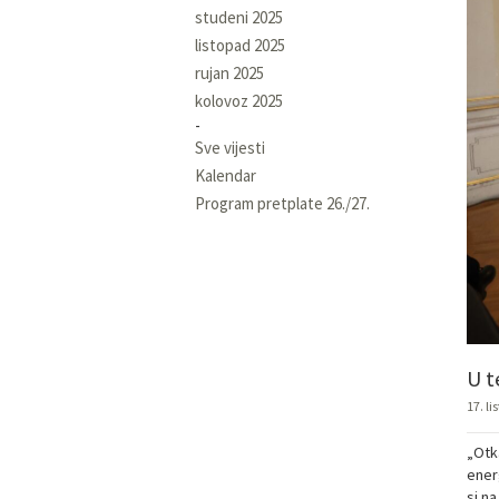
studeni 2025
listopad 2025
rujan 2025
kolovoz 2025
Sve vijesti
Kalendar
Program pretplate 26./27.
U t
17. l
„Otk
ener
si na