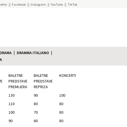
etter
Facebook
Instagram
YouTube
TikTok
 DRAMA
DRAMMA ITALIANO
A
BALETNE
BALETNE
KONCERTI
VE
PREDSTAVE
PREDSTAVE
PREMIJERA
REPRIZA
130
90
100
110
80
80
100
70
80
90
60
80