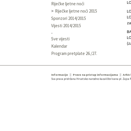
LO
Riječke ljetne noći
Riječke ljetne noći 2015
LO
LO
Sponzori 2014/2015
za
Vijesti 2014/2015
BA
LOŽ
Sve vijesti
(z
Kalendar
Program pretplate 26./27.
Informacije
Pravo na pristup informacijama
Arhiv
Sva prava pridržana Hrvatsko narodno kazalište Ivana pl. Zajca R