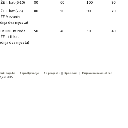
ŽE II. kat (6-10)
90
60
100
80
ŽE II. kat (2-5)
80
50
90
70
ŽE Mezanin
dnja dva mjesta)
LKON I. IV. reda
50
40
50
40
E I. i II. kat
adnja dva mjesta)
 hnk-zajc.hr
Zapošljavanje
EU projekti
Sponzori
Prijava na newsletter
ijeka 2015.