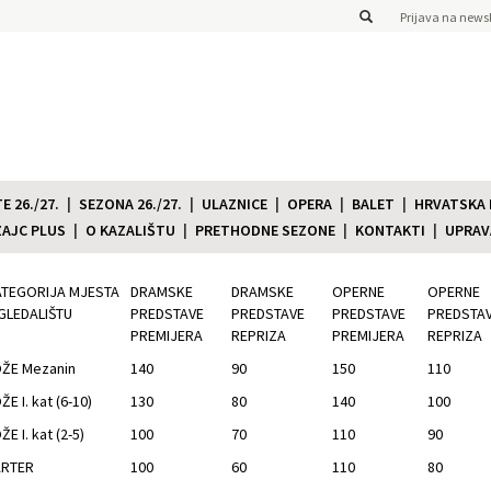
Prijava na newsl
 26./27.
SEZONA 26./27.
ULAZNICE
OPERA
BALET
HRVATSKA
ZAJC PLUS
O KAZALIŠTU
PRETHODNE SEZONE
KONTAKTI
UPRAV
ATEGORIJA MJESTA
DRAMSKE
DRAMSKE
OPERNE
OPERNE
GLEDALIŠTU
PREDSTAVE
PREDSTAVE
PREDSTAVE
PREDSTA
PREMIJERA
REPRIZA
PREMIJERA
REPRIZA
ŽE Mezanin
140
90
150
110
ŽE I. kat (6-10)
130
80
140
100
ŽE I. kat (2-5)
100
70
110
90
ARTER
100
60
110
80