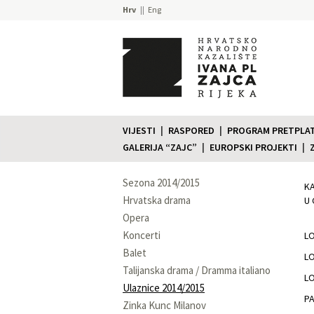
Hrv
Eng
VIJESTI
RASPORED
PROGRAM PRETPLATE
GALERIJA “ZAJC”
EUROPSKI PROJEKTI
Sezona 2014/2015
K
Hrvatska drama
U 
Opera
Koncerti
LO
Balet
LO
Talijanska drama / Dramma italiano
LO
Ulaznice 2014/2015
P
Zinka Kunc Milanov