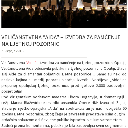
VELIČANSTVENA “AIDA” – IZVEDBA ZA PAMĆENJE
NA LJETNOJ POZORNICI
21. srpnja 2017.
Veličanstvena
“Aida”
– izvedba za pamćenje na Ljetnoj pozornici u Opatiji;
Veličanstvena Aida oduševila publiku na Ljetnoj pozornici u Opatiji; Zlatni
sjaj Aide za dijamantnu obljetnicu Ljetne pozornice… Samo su neki od
naslova kojima su mediji popratili sinoćnju izvedbu Verdijeve „Aide“ na
prepunoj opatijskoj Ljetnoj pozornici, pred gotovo 2.000 zadovoljnih
posjetitelja!
Pod dirigentskim vodstvom maestra Tibora Boganyija, u dramaturgiji i
režiji Marina Blaževića te izvedbi ansambla Opere HNK Ivana pl. Zajca,
zlatna je riječko-opatijska „Aida“ na spektakularan je način obilježila 60
godina Ljetne pozornice, zbog čega je završetak predstave osim dugim i
srdačnim aplauzom oduševljene publike ispraćen i velikim vatrometom.
Sudeći prema komentarima, publika je bila zadovoljna svim segmentima