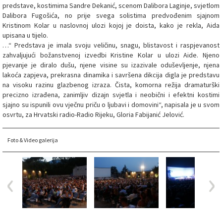
predstave, kostimima Sandre Dekanić, scenom Dalibora Laginje, svjetlom
Dalibora Fugošića, no prije svega solistima predvođenim sjajnom
Kristinom Kolar u naslovnoj ulozi kojoj je doista, kako je rekla, Aida
upisana u tijelo.
…“ Predstava je imala svoju veličinu, snagu, blistavost i raspjevanost
zahvaljujući božanstvenoj izvedbi Kristine Kolar u ulozi Aide. Njeno
pjevanje je diralo dušu, njene visine su izazivale oduševljenje, njena
lakoća zapjeva, prekrasna dinamika i savršena dikcija digla je predstavu
na visoku razinu glazbenog izraza. Čista, komorna režija dramaturški
precizno izrađena, zanimljiv dizajn svjetla i neobični i efektni kostimi
sjajno su ispunili ovu vječnu priču o ljubavi i domovini“, napisala je u svom
osvrtu, za Hrvatski radio-Radio Rijeku, Gloria Fabijanić Jelović.
Foto & Video galerija