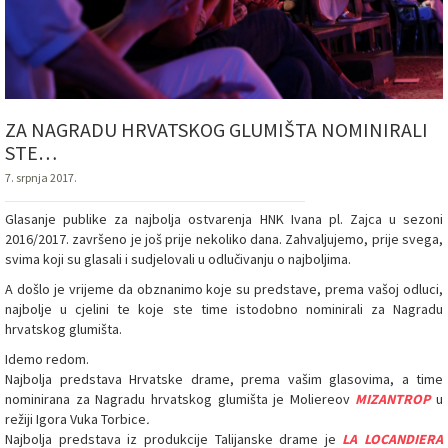
ZA NAGRADU HRVATSKOG GLUMIŠTA NOMINIRALI
STE…
7. srpnja 2017.
Glasanje publike za najbolja ostvarenja HNK Ivana pl. Zajca u sezoni
2016/2017. završeno je još prije nekoliko dana. Zahvaljujemo, prije svega,
svima koji su glasali i sudjelovali u odlučivanju o najboljima.
A došlo je vrijeme da obznanimo koje su predstave, prema vašoj odluci,
najbolje u cjelini te koje ste time istodobno nominirali za Nagradu
hrvatskog glumišta.
Idemo redom.
Najbolja predstava Hrvatske drame, prema vašim glasovima, a time
nominirana za Nagradu hrvatskog glumišta je Moliereov
MIZANTROP
u
režiji Igora Vuka Torbice
.
Najbolja predstava iz produkcije Talijanske drame je
LA LOCANDIERA