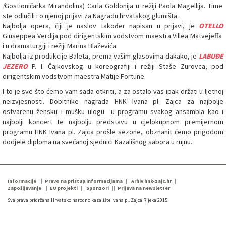
(
Gostioničarka Mirandolina) Carla Goldonija u režiji Paola Magellija. Time
ste odlučili i o njenoj prijavi za Nagradu hrvatskog glumišta.
Najbolja opera, čiji je naslov također napisan u prijavi, je
OTELLO
Giuseppea Verdija pod dirigentskim vodstvom maestra Villea Matvejeffa
i u dramaturgiji i režiji Marina Blaževića.
Najbolja iz produkcije Baleta, prema vašim glasovima dakako, je
LABUĐE
JEZERO
P. I. Čajkovskog u koreografiji i režiji Staše Zurovca, pod
dirigentskim vodstvom maestra Matije Fortune.
I to je sve što ćemo vam sada otkriti, a za ostalo vas ipak držati u ljetnoj
neizvjesnosti. Dobitnike nagrada HNK Ivana pl. Zajca za najbolje
ostvarenu žensku i mušku ulogu u programu svakog ansambla kao i
najbolji koncert te najbolju predstavu u cjelokupnom premijernom
programu HNK Ivana pl. Zajca prošle sezone, obznanit ćemo prigodom
dodjele diploma na svečanoj sjednici Kazališnog sabora u rujnu.
Informacije
Pravo na pristup informacijama
Arhiv hnk-zajc.hr
Zapošljavanje
EU projekti
Sponzori
Prijava na newsletter
Sva prava pridržana Hrvatsko narodno kazalište Ivana pl. Zajca Rijeka 2015.