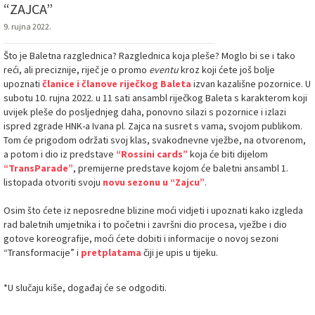
“ZAJCA”
9. rujna 2022.
Što je Baletna razglednica? Razglednica koja pleše? Moglo bi se i tako
reći, ali preciznije, riječ je o promo
eventu
kroz koji ćete još bolje
upoznati
članice i članove riječkog Baleta
izvan kazališne pozornice. U
subotu 10. rujna 2022. u 11 sati ansambl riječkog Baleta s karakterom koji
uvijek pleše do posljednjeg daha, ponovno silazi s pozornice i izlazi
ispred zgrade HNK-a Ivana pl. Zajca na susret s vama, svojom publikom.
Tom će prigodom održati svoj klas, svakodnevne vježbe, na otvorenom,
a potom i dio iz predstave
“Rossini cards”
koja će biti dijelom
“TransParade”
, premijerne predstave kojom će baletni ansambl 1.
listopada otvoriti svoju
novu sezonu u “Zajcu”
.
Osim što ćete iz neposredne blizine moći vidjeti i upoznati kako izgleda
rad baletnih umjetnika i to početni i završni dio procesa, vježbe i dio
gotove koreografije, moći ćete dobiti i informacije o novoj sezoni
“Transformacije” i
pretplatama
čiji je upis u tijeku.
*U slučaju kiše, događaj će se odgoditi.