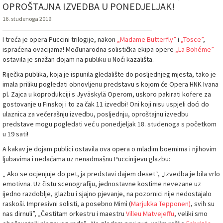
OPROŠTAJNA IZVEDBA U PONEDJELJAK!
16. studenoga 2019.
I treća je opera Puccini trilogije, nakon
„Madame Butterfly”
i
„Tosce”
,
ispraćena ovacijama! Međunarodna solistička ekipa opere
„La Bohéme”
ostavila je snažan dojam na publiku u Noći kazališta.
Riječka publika, koja je ispunila gledalište do posljednjeg mjesta, tako je
imala priliku pogledati obnovljenu predstavu s kojom će Opera HNK Ivana
pl. Zajca u koprodukciji s Jyväskylä Operom, uskoro pakirati kofere za
gostovanje u Finskoj i to za čak 11 izvedbi! Oni koji nisu uspjeli doći do
ulaznica za večerašnju izvedbu, posljednju, oproštajnu izvedbu
predstave mogu pogledati već u ponedjeljak 18. studenoga s početkom
u 19 sati!
A kakav je dojam publici ostavila ova opera o mladim boemima i njihovim
ljubavima i nedaćama uz nenadmašnu Puccinijevu glazbu:
„ Ako se ocjenjuje do pet, ja predstavi dajem deset“, „Izvedba je bila vrlo
emotivna. Uz čistu scenografiju, jednostavne kostime nevezane uz
ijedno razdoblje, glazbu i sjajno pjevanje, na pozornici nije nedostajalo
raskoši. Impresivni solisti, a posebno Mimì (
Marjukka Tepponen)
, svih su
nas dirnuli”, „Čestitam orkestru i maestru
Villeu Matvejeffu
, veliki smo