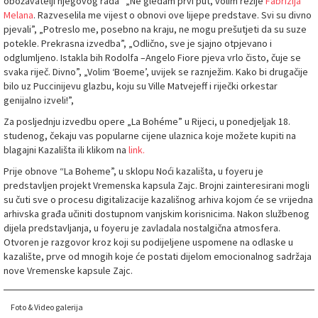
obožavatelji njegovog rada” „Ne gledam prvi put, volim režije
Fabrizija
Melana
. Razveselila me vijest o obnovi ove lijepe predstave. Svi su divno
pjevali”, „Potreslo me, posebno na kraju, ne mogu prešutjeti da su suze
potekle. Prekrasna izvedba”, „Odlično, sve je sjajno otpjevano i
odglumljeno. Istakla bih Rodolfa –Angelo Fiore pjeva vrlo čisto, čuje se
svaka riječ. Divno”, „Volim ‘Boeme’, uvijek se raznježim. Kako bi drugačije
bilo uz Puccinijevu glazbu, koju su Ville Matvejeff i riječki orkestar
genijalno izveli!”,
Za posljednju izvedbu opere „La Bohéme” u Rijeci, u ponedjeljak 18.
studenog, čekaju vas popularne cijene ulaznica koje možete kupiti na
blagajni Kazališta ili klikom na
link.
Prije obnove “La Boheme”, u sklopu Noći kazališta, u foyeru je
predstavljen projekt Vremenska kapsula Zajc. Brojni zainteresirani mogli
su čuti sve o procesu digitalizacije kazališnog arhiva kojom će se vrijedna
arhivska građa učiniti dostupnom vanjskim korisnicima. Nakon službenog
dijela predstavljanja, u foyeru je zavladala nostalgična atmosfera.
Otvoren je razgovor kroz koji su podijeljene uspomene na odlaske u
kazalište, prve od mnogih koje će postati dijelom emocionalnog sadržaja
nove Vremenske kapsule Zajc.
Foto & Video galerija