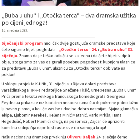
„Buba u uhu“ i „Otočka terca“ – dva dramska užitka
po cijeni jednoga!
16. siječnja 2023.
Siječanjski program
nudi čak dvije gostujuće dramske predstave koje
ćete sigurno htjeti pogledati –
„Otočku tercu“
24.
i
„Bubu u uhu“
31.
siječnja
. Znamo da je teško odlučiti se za jednu i da ćete htjeti vidjeti
obje, stoga smo za vas osigurali posebnu pogodnost: kupnjom ulaznice
za predstavu „Buba u uhu“, ulaznicu za „Otočku tercu“ dobivate na
poklon!
U sklopu projekta K-HNK, 31. siječnja u Rijeku dolazi predstava
varaždinskoga HNK-a redateljice Snežane Tiršić, urnebesna „Buba u uhu“.
Priča prema tekstu velikoga francuskoga komediografa Georgesa
Feydeaua prikazuje niz kaotičnih nesporazuma što ih pokrene jedno lažno
ljubavno pismo, a koji će vas bez dvojbe dobro nasmijati. Sjajna glumačka
ekipa, Ljubomir Kerekeš, Helena Minić Matanić, Karlo Mrkša, Hana
Hegedušić, Robert Plemić i drugi, na pozornici „Zajca“ će uprizoriti
komičnu radnju čija napetost raste sve do samoga kraja!
Našu nacionalnu dramsku prvakinju
Oliveru Baljak
24. siječnja ćemo