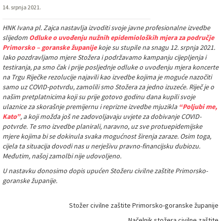
14. srpnja 2021.
HNK Ivana pl. Zajca nastavlja izvoditi svoje javne profesionalne izvedbe
slijedom
Odluke o uvođenju nužnih epidemioloških mjera za područje
Primorsko – goranske županije
koje su stupile na snagu 12. srpnja 2021.
Iako pozdravljamo mjere Stožera i podržavamo kampanju cijepljenja i
testiranja, pa smo čak i prije posljednje odluke o uvođenju mjera koncerte
na Trgu Riječke rezolucije najavili kao izvedbe kojima je moguće nazočiti
samo uz COVID-potvrdu, zamolili smo Stožera za jedno izuzeće. Riječ je o
našim pretplatnicima koji su prije gotovo godinu dana kupili svoje
ulaznice za skorašnje premijernu i reprizne izvedbe mjuzikla
“Poljubi me,
Kato”
, a koji možda još ne zadovoljavaju uvjete za dobivanje COVID-
potvrde. Te smo izvedbe planirali, naravno, uz sve protuepidemijske
mjere kojima bi se dokinula svaka mogućnost širenja zaraze. Osim toga,
cijela ta situacija dovodi nas u nerješivu pravno-financijsku dubiozu.
Međutim, našoj zamolbi nije udovoljeno.
U nastavku donosimo dopis upućen Stožeru civilne zaštite Primorsko-
goranske županije.
Stožer civilne zaštite Primorsko-goranske županije
Načelnik stožera civilne zaštite