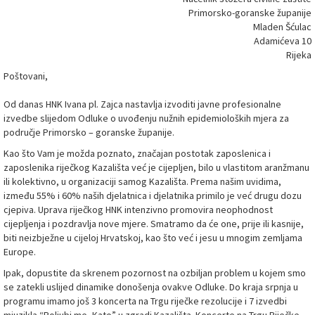
Primorsko-goranske županije
Mladen Šćulac
Adamićeva 10
Rijeka
Poštovani,
Od danas HNK Ivana pl. Zajca nastavlja izvoditi javne profesionalne
izvedbe slijedom Odluke o uvođenju nužnih epidemioloških mjera za
područje Primorsko – goranske županije.
Kao što Vam je možda poznato, značajan postotak zaposlenica i
zaposlenika riječkog Kazališta već je cijepljen, bilo u vlastitom aranžmanu
ili kolektivno, u organizaciji samog Kazališta. Prema našim uvidima,
između 55% i 60% naših djelatnica i djelatnika primilo je već drugu dozu
cjepiva. Uprava riječkog HNK intenzivno promovira neophodnost
cijepljenja i pozdravlja nove mjere. Smatramo da će one, prije ili kasnije,
biti neizbježne u cijeloj Hrvatskoj, kao što već i jesu u mnogim zemljama
Europe.
Ipak, dopustite da skrenem pozornost na ozbiljan problem u kojem smo
se zatekli uslijed dinamike donošenja ovakve Odluke. Do kraja srpnja u
programu imamo još 3 koncerta na Trgu riječke rezolucije i 7 izvedbi