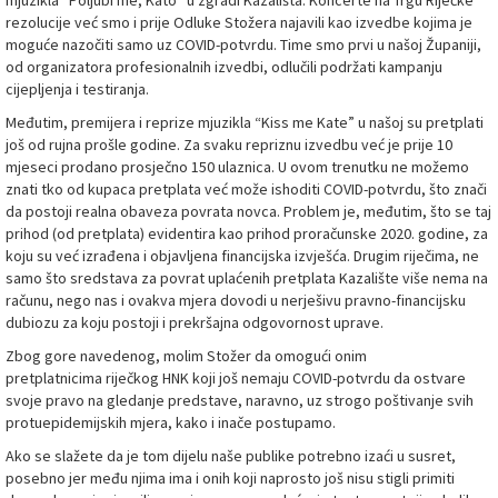
mjuzikla “Poljubi me, Kato” u zgradi Kazališta. Koncerte na Trgu Riječke
rezolucije već smo i prije Odluke Stožera najavili kao izvedbe kojima je
moguće nazočiti samo uz COVID-potvrdu. Time smo prvi u našoj Županiji,
od organizatora profesionalnih izvedbi, odlučili podržati kampanju
cijepljenja i testiranja.
Međutim, premijera i reprize mjuzikla “Kiss me Kate” u našoj su pretplati
još od rujna prošle godine. Za svaku repriznu izvedbu već je prije 10
mjeseci prodano prosječno 150 ulaznica. U ovom trenutku ne možemo
znati tko od kupaca pretplata već može ishoditi COVID-potvrdu, što znači
da postoji realna obaveza povrata novca. Problem je, međutim, što se taj
prihod (od pretplata) evidentira kao prihod proračunske 2020. godine, za
koju su već izrađena i objavljena financijska izvješća. Drugim riječima, ne
samo što sredstava za povrat uplaćenih pretplata Kazalište više nema na
računu, nego nas i ovakva mjera dovodi u nerješivu pravno-financijsku
dubiozu za koju postoji i prekršajna odgovornost uprave.
Zbog gore navedenog, molim Stožer da omogući onim
pretplatnicima riječkog HNK koji još nemaju COVID-potvrdu da ostvare
svoje pravo na gledanje predstave, naravno, uz strogo poštivanje svih
protuepidemijskih mjera, kako i inače postupamo.
Ako se slažete da je tom dijelu naše publike potrebno izaći u susret,
posebno jer među njima ima i onih koji naprosto još nisu stigli primiti