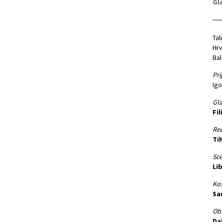
Gla
Tal
Hr
Ba
Pri
Igo
Gla
Fil
Red
Ti
Sce
Li
Kos
Sa
Obl
Da