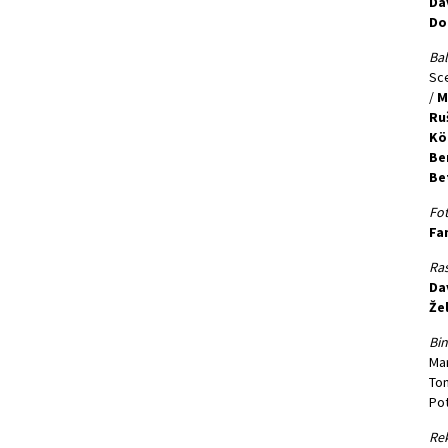
Da
Do
Bal
Sce
/
M
Ru
Kö
Be
Be
Fot
Fa
Ras
Da
Žel
Bin
Mar
Tom
Pot
Rek