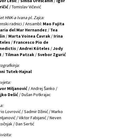
vor Lešić
/
Siniša Oreščanin
/
Igor
ričić
/ Tomislav Vičević
et HNK-a Ivana pl. Zajca:
nski radnici / Ansambl:
Mao Fujita
aria del Mar Hernandez
/
Tea
šin
/
Marta Voinea Čavrak
/
Irina
teles
/
Francesco Pio de
nedictis
/
Andrei Köteles
/
Jody
t
/
Tilman Patzak
/
Svebor Zgurić
ografkinja:
nni Tutek-Hajnal
vjeta:
vor Miljanović
/ Andrej Šanko /
jko Dešić
/ Dušan Potkrajac
a:
io Lovrović / Sadmir Džinić / Marko
ljanović / Viktor Fabijanić / Neven
očnjak / Dan Sertić
vizita: