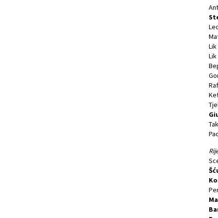
Ant
St
Leo
Mat
Lik
Lik
Bep
Gor
Raf
Ket
Tje
Gi
Tak
Pao
Rij
Sce
Šću
Ko
Per
Ma
Ba