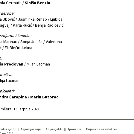
ola Germuth /
Siniša Benzia
rderoba:
a Ubović / Jasminka Rehab / Ljubica
agvaj / Karla Kučić / Behija Radičević
suljarna / šminka:
a Marinac / Sonja Jelača / Valentina
ć / Eli Blečić Jurlina
:
ša Predovan
/ Milan Lacman
tačica:
tija Lacman
picijenti:
ndra Čarapina
/
Marin Butorac
mijera: 15. srpnja 2021.
 hnk-zajc.hr
Zapošljavanje
EU projekti
Sponzori
Prijava na newsletter
ijeka 2015.