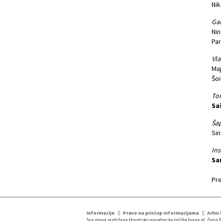
Nik
Ga
Nin
Par
Vla
Maj
Šoi
Ton
Sa
Šap
Sin
Ins
Sa
Pre
Informacije
Pravo na pristup informacijama
Arhiv
Sva prava pridržana Hrvatsko narodno kazalište Ivana pl. Zajca R