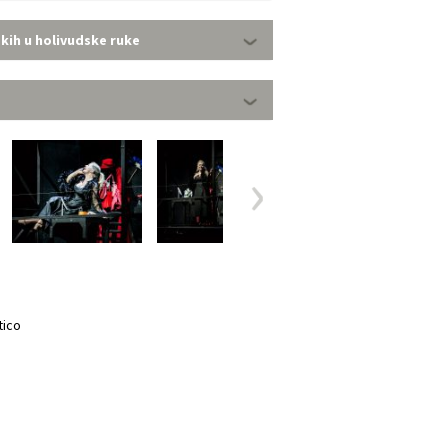
skih u holivudske ruke
tico