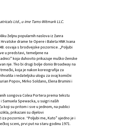
atricals Ltd., u ime Tams-Witmark LLC.
liku željnu popularnih naslova iz žanra
i Hrvatske drame te Opere i Baleta HNK Ivana
1948. osvaja s brodvejske pozornice. „Poljubi
ave u predstavi, temeljene na
dnici” koja duhovito prikazuje muško-ženske
van nje. Tko bi drugi bolje donio Broadway na
trmečki, koja je nakon koreografija za
ihvatila i redateljsku ulogu za ovaj komični
urian Popov, Mirko Soldano, Elena Brumini i
iranih songova Colea Portera prema tekstu
 i Samuela Spewacka, u suigri naših
 koji su pritom i sve u jednom, na publici
kla, prikazani su dijelovi
iza pozornice. “Poljubi me, Kato” ujedno je i
iječkoj sceni, prvi put na staru godinu 1971.