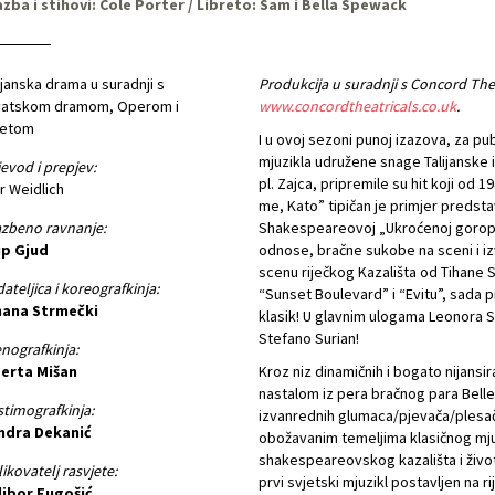
zba i stihovi: Cole Porter / Libreto: Sam i Bella Spewack
ijanska drama u suradnji s
Produkcija u suradnji s Concord The
vatskom dramom, Operom i
www.concordtheatricals.co.uk
.
letom
I u ovoj sezoni punoj izazova, za pub
mjuzikla udružene snage Talijanske 
jevod i prepjev:
pl. Zajca, pripremile su hit koji od 
r Weidlich
me, Kato” tipičan je primjer predst
zbeno ravnanje:
Shakespeareovoj „Ukroćenoj goropa
ip Gjud
odnose, bračne sukobe na sceni i iz
scenu riječkog Kazališta od Tihane S
ateljica i koreografkinja:
“Sunset Boulevard” i “Evitu”, sada pr
hana Strmečki
klasik! U glavnim ulogama Leonora S
Stefano Surian!
nografkinja:
berta Mišan
Kroz niz dinamičnih i bogato nijans
nastalom iz pera bračnog para Belle
timografkinja:
izvanrednih glumaca/pjevača/plesača
ndra Dekanić
obožavanim temeljima klasičnog mjuzi
shakespeareovskog kazališta i život 
ikovatelj rasvjete:
prvi svjetski mjuzikl postavljen na r
libor Fugošić