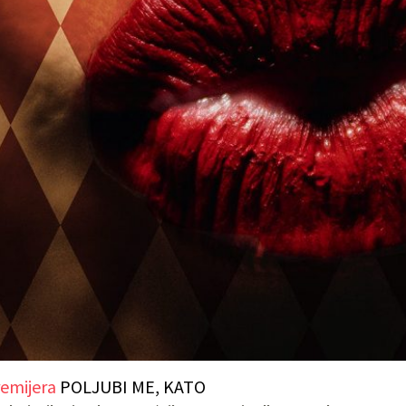
emijera
POLJUBI ME, KATO