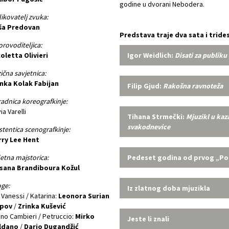
godine u dvorani Nebodera.
ikovatelj zvuka:
ša Predovan
Predstava traje dva sata i trid
rovoditeljica:
oletta Olivieri
Igor Weidlich:
Disati za publiku
ična savjetnica:
inka Kolak Fabijan
Filip Gjud:
Rakošna ravnoteža
adnica koreografkinje:
via Varelli
Tihana Strmečki:
Mjuzikl u kaz
svakodnevice
stentica scenografkinje:
rry Lee Hent
etna majstorica:
Pedeset godina od prvog „Polj
sana Brandiboura Kožul
ge:
Iz zlatnog doba mjuzikla
li Vanessi / Katarina:
Leonora Surian
pov
/
Zrinka Kušević
no Cambieri / Petruccio:
Mirko
Jeste li znali
ldano
/
Dario Dugandžić