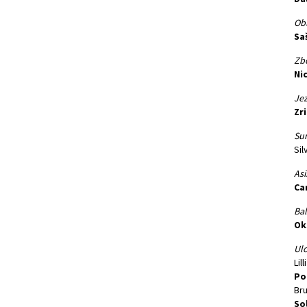
Obl
Sa
Zbo
Nic
Jez
Zr
Sur
Sil
Asi
Ca
Bal
Ok
Ulo
Lil
Po
Bru
So