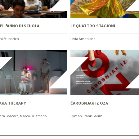
ELL'ANNO DI SCUOLA
LE QUATTRO STAGIONI
ni Stuparich
Livia Amabilino
AKA THERAPY
ČAROBNJAK IZ OZA
ara Boscaro, Marco Di Stefano
Lyman Frank Baum