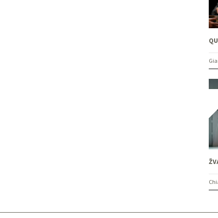
QU
Gia
ŽV
Chi