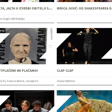
JALTA, JALTA U IZVEDBI OBITELJI SURIAN
IBRI
n Grgić i Alfi Kabiljo
TPLAĆENI! NE PLAĆAMO!
CLAP CLAP
io Fo, Franca Rame, Jacopo Fo
Giulio Settimo