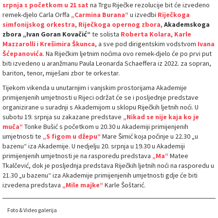
srpnja s početkom u 21 sat
na Trgu Riječke rezolucije bit će izvedeno
remek-djelo Carla Orffa
„Carmina Burana“
u izvedbi
Riječkoga
simfonijskog orkestra
,
Riječkoga opernog zbora
,
Akademskoga
zbora „Ivan Goran Kovačić“
te solista
Roberta Kolara
,
Karle
Mazzarolli
i
Krešimira Škunca
, a sve pod dirigentskim vodstvom
Ivana
Šćepanovića
. Na Riječkim ljetnim noćima ovo remek-djelo će po prvi put
biti izvedeno u aranžmanu Paula Leonarda Schaeffera iz 2022. za sopran,
bariton, tenor, miješani zbor te orkestar.
Tijekom vikenda u unutarnjim i vanjskim prostorijama Akademije
primijenjenih umjetnosti u Rijeci održat će se i posljednje predstave
organizirane u suradnji s Akademijom u sklopu Riječkih ljetnih noći. U
subotu 19. srpnja su zakazane predstave
„Nikad se nije kaja ko je
muča“
Tonke Bušić s početkom u 20.30 u Akademiji primijenjenih
umjetnosti te
„S figom u džepu“
Mare Šimić koja počinje u 22.30 „u
bazenu“ iza Akademije. U nedjelju 20. srpnja u 19.30 u Akademiji
primijenjenih umjetnosti je na rasporedu predstava
„Ma“
Matee
Tkalčević, dok je posljednja predstava Riječkih ljetnih noći na rasporedu u
21.30 „u bazenu“ iza Akademije primijenjenih umjetnosti gdje će biti
izvedena predstava
„Mile majke“
Karle Šoštarić.
Foto & Video galerija