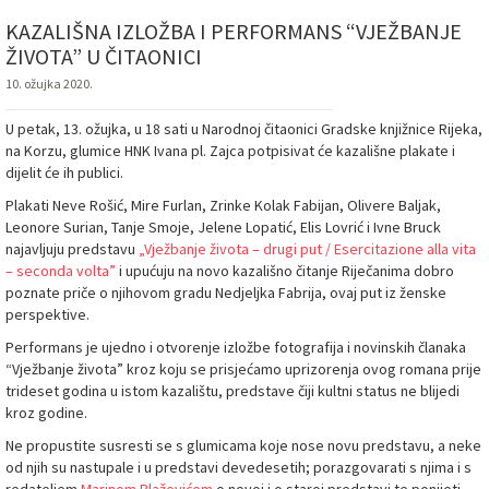
KAZALIŠNA IZLOŽBA I PERFORMANS “VJEŽBANJE
ŽIVOTA” U ČITAONICI
10. ožujka 2020.
U petak, 13. ožujka, u 18 sati u Narodnoj čitaonici Gradske knjižnice Rijeka,
na Korzu, glumice HNK Ivana pl. Zajca potpisivat će kazališne plakate i
dijelit će ih publici.
Plakati Neve Rošić, Mire Furlan, Zrinke Kolak Fabijan, Olivere Baljak,
Leonore Surian, Tanje Smoje, Jelene Lopatić, Elis Lovrić i Ivne Bruck
najavljuju predstavu
„Vježbanje života – drugi put / Esercitazione alla vita
– seconda volta”
i upućuju na novo kazališno čitanje Riječanima dobro
poznate priče o njihovom gradu Nedjeljka Fabrija, ovaj put iz ženske
perspektive.
Performans je ujedno i otvorenje izložbe fotografija i novinskih članaka
“Vježbanje života” kroz koju se prisjećamo uprizorenja ovog romana prije
trideset godina u istom kazalištu, predstave čiji kultni status ne blijedi
kroz godine.
Ne propustite susresti se s glumicama koje nose novu predstavu, a neke
od njih su nastupale i u predstavi devedesetih; porazgovarati s njima i s