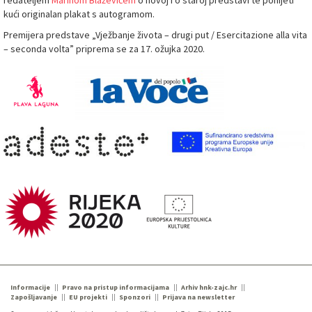
redateljem
Marinom Blaževićem
o novoj i o staroj predstavi te ponijeti
kući originalan plakat s autogramom.
Premijera predstave „Vježbanje života – drugi put / Esercitazione alla vita
– seconda volta” priprema se za 17. ožujka 2020.
Informacije
Pravo na pristup informacijama
Arhiv hnk-zajc.hr
Zapošljavanje
EU projekti
Sponzori
Prijava na newsletter