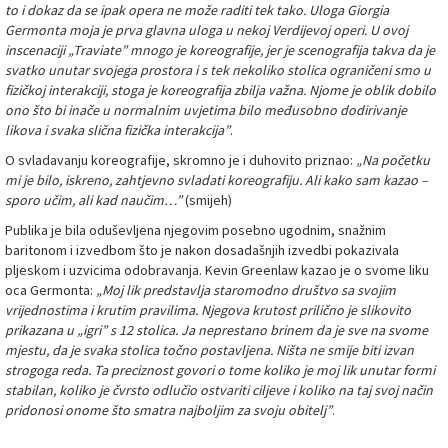
to i dokaz da se ipak opera ne može raditi tek tako. Uloga Giorgia
Germonta moja je prva glavna uloga u nekoj Verdijevoj operi. U ovoj
inscenaciji „Traviate” mnogo je koreografije, jer je scenografija takva da je
svatko unutar svojega prostora i s tek nekoliko stolica ograničeni smo u
fizičkoj interakciji, stoga je koreografija zbilja važna. Njome je oblik dobilo
ono što bi inače u normalnim uvjetima bilo međusobno dodirivanje
likova i svaka slična fizička interakcija”
.
O svladavanju koreografije, skromno je i duhovito priznao:
„Na početku
mi je bilo, iskreno, zahtjevno svladati koreografiju. Ali kako sam kazao –
sporo učim, ali kad naučim…”
(smijeh)
Publika je bila oduševljena njegovim posebno ugodnim, snažnim
baritonom i izvedbom što je nakon dosadašnjih izvedbi pokazivala
pljeskom i uzvicima odobravanja. Kevin Greenlaw kazao je o svome liku
oca Germonta:
„Moj lik predstavlja staromodno društvo sa svojim
vrijednostima i krutim pravilima. Njegova krutost prilično je slikovito
prikazana u „igri” s 12 stolica. Ja neprestano brinem da je sve na svome
mjestu, da je svaka stolica točno postavljena. Ništa ne smije biti izvan
strogoga reda. Ta preciznost govori o tome koliko je moj lik unutar formi
stabilan, koliko je čvrsto odlučio ostvariti ciljeve i koliko na taj svoj način
pridonosi onome što smatra najboljim za svoju obitelj”
.