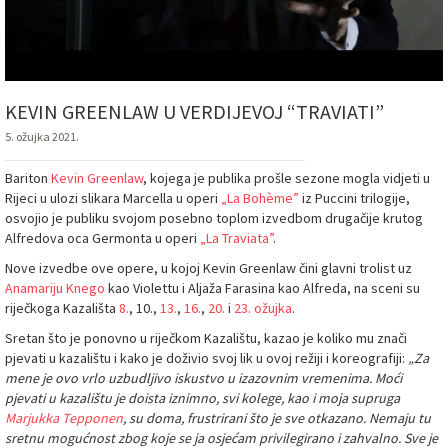
KEVIN GREENLAW U VERDIJEVOJ “TRAVIATI”
5. ožujka 2021.
Bariton
Kevin Greenlaw
, kojega je publika prošle sezone mogla vidjeti u
Rijeci u ulozi slikara Marcella u operi
„La Bohème”
iz Puccini trilogije,
osvojio je publiku svojom posebno toplom izvedbom drugačije krutog
Alfredova oca Germonta u operi
„La Traviata”
.
Nove izvedbe ove opere, u kojoj Kevin Greenlaw čini glavni trolist uz
Anamariju Knego
kao Violettu i Aljaža Farasina kao Alfreda, na sceni su
riječkoga Kazališta
8.
, 10.,
13.
,
16.
,
20.
i
23. ožujka
.
Sretan što je ponovno u riječkom Kazalištu, kazao je koliko mu znači
pjevati u kazalištu i kako je doživio svoj lik u ovoj režiji i koreografiji:
„Za
mene je ovo vrlo uzbudljivo iskustvo u izazovnim vremenima. Moći
pjevati u kazalištu je doista iznimno, svi kolege, kao i moja supruga
Marjukka Tepponen
, su doma, frustrirani što je sve otkazano. Nemaju tu
sretnu mogućnost zbog koje se ja osjećam privilegirano i zahvalno. Sve je