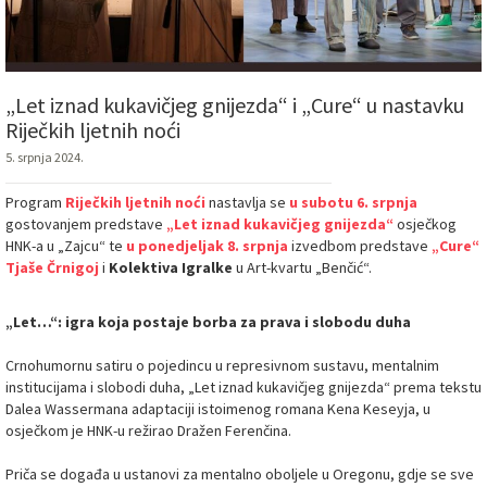
„Let iznad kukavičjeg gnijezda“ i „Cure“ u nastavku
Riječkih ljetnih noći
5. srpnja 2024.
Program
Riječkih ljetnih noći
nastavlja se
u subotu 6. srpnja
gostovanjem predstave
„Let iznad kukavičjeg gnijezda“
osječkog
HNK-a u „Zajcu“ te
u ponedjeljak 8. srpnja
izvedbom predstave
„Cure“
Tjaše Črnigoj
i
Kolektiva Igralke
u Art-kvartu „Benčić“.
„Let…“: igra koja postaje borba za prava i slobodu duha
Crnohumornu satiru o pojedincu u represivnom sustavu, mentalnim
institucijama i slobodi duha, „Let iznad kukavičjeg gnijezda“ prema tekstu
Dalea Wassermana adaptaciji istoimenog romana Kena Keseyja, u
osječkom je HNK-u režirao Dražen Ferenčina.
Priča se događa u ustanovi za mentalno oboljele u Oregonu, gdje se sve