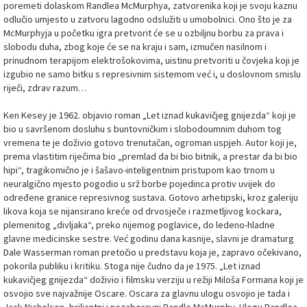
poremeti dolaskom Randlea McMurphya, zatvorenika koji je svoju kaznu
odlučio umjesto u zatvoru lagodno odslužiti u umobolnici. Ono što je za
McMurphyja u početku igra pretvorit će se u ozbiljnu borbu za prava i
slobodu duha, zbog koje će se na kraju i sam, izmučen nasilnom i
prinudnom terapijom elektrošokovima, uistinu pretvoriti u čovjeka koji je
izgubio ne samo bitku s represivnim sistemom već i, u doslovnom smislu
riječi, zdrav razum…
Ken Kesey je 1962. objavio roman „Let iznad kukavičjeg gnijezda“ koji je
bio u savršenom dosluhu s buntovničkim i slobodoumnim duhom tog
vremena te je doživio gotovo trenutačan, ogroman uspjeh. Autor koji je,
prema vlastitim riječima bio „premlad da bi bio bitnik, a prestar da bi bio
hipi“, tragikomično je i šašavo-inteligentnim pristupom kao trnom u
neuralgično mjesto pogodio u srž borbe pojedinca protiv uvijek do
određene granice represivnog sustava. Gotovo arhetipski, kroz galeriju
likova koja se nijansirano kreće od drvosječe i razmetljivog kockara,
plemenitog „divljaka“, preko nijemog poglavice, do ledeno-hladne
glavne medicinske sestre. Već godinu dana kasnije, slavni je dramaturg
Dale Wasserman roman pretočio u predstavu koja je, zapravo očekivano,
pokorila publiku i kritiku. Stoga nije čudno da je 1975. „Let iznad
kukavičjeg gnijezda“ doživio i filmsku verziju u režiji Miloša Formana koji je
osvojio sve najvažnije Oscare. Oscara za glavnu ulogu osvojio je tada i