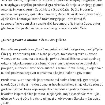
Jack Nicholson, briljantni i nezaboravni Randle McMurphy. Ulogu Randlea
McMurphyja u osječkoj predstavi igra Miroslav Čabraja, a uz njega glume i
Antonija Mrkonjić, Armin Ćatić, Matea Grabić Ćaćić, Duško Modrinić,
Antonio Jakupčević, Vjekoslav Janković, Matko Duvnjak Jović, Ivan Ćaćić,
Aljoša Čepl i Antonija Pintarić. Dramaturginja je Petra Mrduljaš,
scenografiju je osmislila Irena Kraljić, kostimografiju Marita Ćopo, autor
glazbe je Hrvoje Marjanović, a scenskog pokreta je Alen Čelić.
„Cure“ govore o onome o čemu drugi šute
Nagrađivana predstava „Cure“, uspješnica Kolektiva Igralke, u režiji Tjaše
Črnigoj i koprodukciji HNK-a Ivana pl. Zajca, Kolektiva Igralke i Zavoda
Vidne, bavi se temama odrastanja, prvih seksualnih iskustava i spolnog
odgoja nekoliko generacija žena. Kroz intimno iskopavanje obiteljskih
povijesti, autorice i izvođačice susreću i sram i užitak i šutnju, svejednako
nudeći poziv na razgovor o stvarima o kojima inače ne govorimo.
Predstava „Cure“ nastala je prema ispovijestima žena triju generacija:
izvođačica u njihovim tridesetima, njihovih majki koje imaju oko šezdeset
godina i njihovih baka koje imaju oko osamdeset godina. Primarno
izvorište inspiracije bio je tekst „Moje tijelo, moje vlasništvo“ Vite Tijan,
učenice Prve riječke hrvatske gimnazije, objavljen u školskom časopisu
„Kult“.