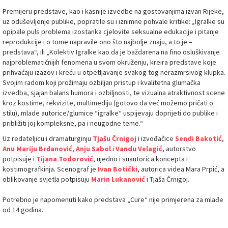
Premijeru predstave, kao i kasnije izvedbe na gostovanjima izvan Rijeke,
uz oduševljenje publike, popratile su i iznimne pohvale kritike: „Igralke su
opipale puls problema izostanka cjelovite seksualne edukacije i pitanje
reprodukcije i o tome napravile ono što najbolje znaju, a to je –
predstava“, ili „Kolektiv Igralke kao da je baždarena na fino osluškivanje
najproblematičnijih fenomena u svom okruženju, kreira predstave koje
prihvaćaju izazov i kreću u otpetljavanje svakog tog nerazmrsivog klupka.
Svojim radom koji prožimaju ozbiljan pristup i kvalitetna glumačka
izvedba, sjajan balans humora i ozbiljnosti, te vizualna atraktivnost scene
kroz kostime, rekvizite, multimediju (gotovo da već možemo pričati o
stilu), mlade autorice/glumice “igralke“ uspijevaju doprijeti do publike i
približiti joj kompleksne, pa i neugodne teme.“
Uz redateljicu i dramaturginju
Tjašu Črnigoj
i izvođačice
Sendi Bakotić
,
Anu Mariju Brđanović
,
Anju Sabol
i
Vandu Velagić
, autorstvo
potpisuje i
Tijana Todorović
, ujedno i suautorica koncepta i
kostimografkinja. Scenograf je
Ivan Botički
, autorica videa Mara Prpić, a
oblikovanje svjetla potpisuju
Marin Lukanović
i Tjaša Črnigoj.
Potrebno je napomenuti kako predstava „Cure“ nije primjerena za mlađe
od 14 godina.