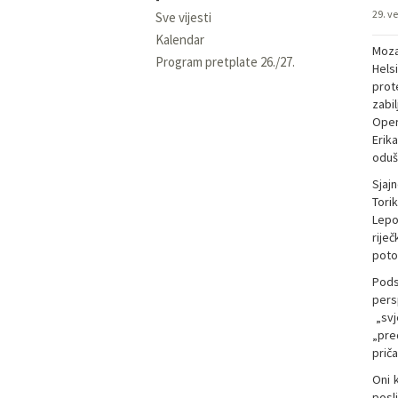
29. ve
Sve vijesti
Kalendar
Moz
Program pretplate 26./27.
Hels
prote
zabil
Oper
Erik
oduš
Sjaj
Torik
Lepo
rije
poto
Pods
pers
„svj
„pre
prič
Oni 
posl