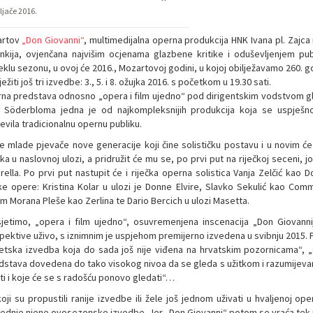
ljače 2016.
artov
„Don Giovanni“
, multimedijalna operna produkcija HNK Ivana pl. Zajc
inkija, ovjenčana najvišim ocjenama glazbene kritike i oduševljenjem pu
klu sezonu, u ovoj će 2016., Mozartovoj godini, u kojoj obilježavamo 260. go
ježiti još tri izvedbe: 3., 5. i 8. ožujka 2016. s početkom u 19.30 sati.
na predstava odnosno „opera i film ujedno“ pod dirigentskim vodstvom glavn
a Söderbloma jedna je od najkompleksnijih produkcija koja se uspješno
evila tradicionalnu opernu publiku.
ne mlade pjevače nove generacije koji čine solističku postavu i u novim ć
ka u naslovnoj ulozi, a pridružit će mu se, po prvi put na riječkoj seceni, j
rella. Po prvi put nastupit će i riječka operna solistica Vanja Zelčić kao 
čke opere: Kristina Kolar u ulozi je Donne Elvire, Slavko Sekulić kao C
m Morana Pleše kao Zerlina te Dario Bercich u ulozi Masetta.
jetimo, „opera i film ujedno“, osuvremenjena inscenacija „Don Giovannij
pektive uživo, s iznimnim je uspjehom premijerno izvedena u svibnju 2015. P
etska izvedba koja do sada još nije viđena na hrvatskim pozornicama“, „sj
dstava dovedena do tako visokog nivoa da se gleda s užitkom i razumijevan
ati i koje će se s radošću ponovo gledati“…
koji su propustili ranije izvedbe ili žele još jednom uživati u hvaljenoj op
jednje njene ovosezonske izvedbe. Jer „Don Giovanni“ potom se vraća tek n