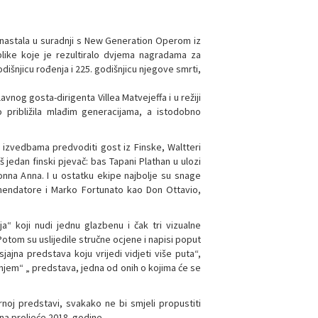
a nastala u suradnji s New Generation Operom iz
blike koje je rezultiralo dvjema nagradama za
dišnjicu rođenja i 225. godišnjicu njegove smrti,
og gosta-dirigenta Villea Matvejeffa i u režiji
 približila mlađim generacijama, a istodobno
e izvedbama predvoditi gost iz Finske, Waltteri
oš jedan finski pjevač: bas Tapani Plathan u ulozi
Donna Anna. I u ostatku ekipe najbolje su snage
ommendatore i Marko Fortunato kao Don Ottavio,
a“ koji nudi jednu glazbenu i čak tri vizualne
otom su uslijedile stručne ocjene i napisi poput
ajna predstava koju vrijedi vidjeti više puta“,
jem“ „ predstava, jedna od onih o kojima će se
ernoj predstavi, svakako ne bi smjeli propustiti
a proljeće 2018. godine.