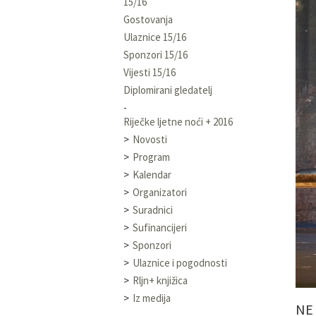
15/16
Gostovanja
Ulaznice 15/16
Sponzori 15/16
Vijesti 15/16
Diplomirani gledatelj
Riječke ljetne noći + 2016
Novosti
Program
Kalendar
Organizatori
Suradnici
Sufinancijeri
Sponzori
Ulaznice i pogodnosti
Rljn+ knjižica
Iz medija
NE