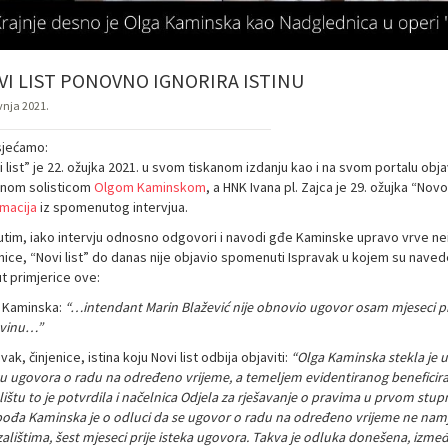
VI LIST PONOVNO IGNORIRA ISTINU
vnja 2021.
jećamo:
i list” je 22. ožujka 2021. u svom tiskanom izdanju kao i na svom portalu o
nom solisticom
Olgom Kaminskom
, a HNK Ivana pl. Zajca je 29. ožujka “Nov
rmacija
iz spomenutog intervjua.
tim, iako intervju odnosno odgovori i navodi gđe Kaminske upravo vrve ne
nice, “Novi list” do danas nije objavio spomenuti Ispravak u kojem su navede
t primjerice ove:
 Kaminska:
“…intendant Marin Blažević nije obnovio ugovor osam mjeseci pri
vinu…”
vak, činjenice, istina koju Novi list odbija objaviti:
“Olga Kaminska stekla je u
ku ugovora o radu na određeno vrijeme, a temeljem evidentiranog benefic
lištu to je potvrdila i načelnica Odjela za rješavanje o pravima u prvom stu
ođa Kaminska je o odluci da se ugovor o radu na određeno vrijeme ne nam
zalištima, šest mjeseci prije isteka ugovora. Takva je odluka donešena, izme