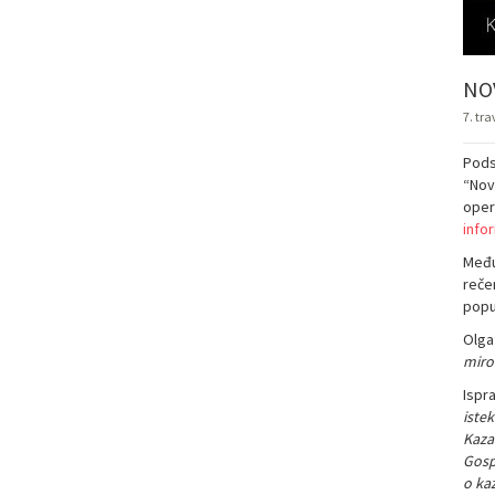
NO
7. tra
Pods
“Nov
oper
info
Među
reče
popu
Olga
miro
Ispra
iste
Kaza
Gosp
o ka