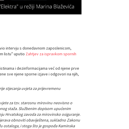
bjavio intervju s donedavnom zaposlenicom,
om listu” uputio
Zahtjev za ispravkom spornih
istinama i dezinformacijama već od njene prve
ne sve njene sporne izjave i odgovori na njih,
je stjecanja uvjeta za prijevremenu
vjete za tzv. starosnu mirovinu neovisno o
iranog staža. Službenim dopisom upućenim
pnju Hrvatskog zavoda za mirovinsko osiguranje.
jerava obnoviti obaviještena, sukladno Zakonu
đu ostaloga, i stoga što je gospođa Kaminska