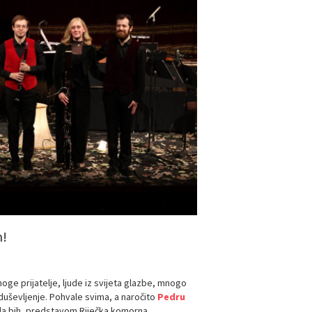
n!
ge prijatelje, ljude iz svijeta glazbe, mnogo
oduševljenje. Pohvale svima, a naročito
Pedru
ekla bih, predstavom Riječka komorna