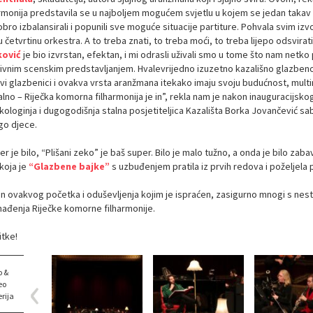
armonija predstavila se u najboljem mogućem svjetlu u kojem se jedan takav
bro izbalansirali i popunili sve moguće situacije partiture. Pohvala svim iz
 četvrtinu orkestra. A to treba znati, to treba moći, to treba lijepo odsvirati
ović
je bio izvrstan, efektan, i mi odrasli uživali smo u tome što nam netko
ivnim scenskim predstavljanjem. Hvalevrijedno izuzetno kazališno glazbeno i
vi glazbenici i ovakva vrsta aranžmana itekako imaju svoju budućnost, multi
alno – Riječka komorna filharmonija je in”, rekla nam je nakon inauguracijsk
ologinja i dugogodišnja stalna posjetiteljica Kazališta Borka Jovančević sabr
o djece.
r je bilo, “Plišani zeko” je baš super. Bilo je malo tužno, a onda je bilo zab
koja je
“Glazbene bajke”
s uzbuđenjem pratila iz prvih redova i poželjela
n ovakvog početka i oduševljenja kojim je ispraćen, zasigurno mnogi s nestr
nađenja Riječke komorne filharmonije.
itke!
o &
eo
rija