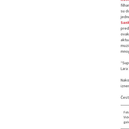
filh
su do
jednu
Sank
pred
ovak
aktu
muzik
mnog
“Supe
Lara 
Nako
izne
Čest
Fot
Vid
gale