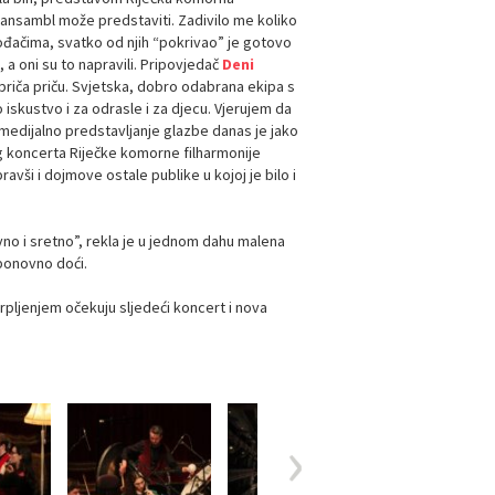
 ansambl može predstaviti. Zadivilo me koliko
vođačima, svatko od njih “pokrivao” je gotovo
, a oni su to napravili. Pripovjedač
Deni
 priča priču. Svjetska, dobro odabrana ekipa s
skustvo i za odrasle i za djecu. Vjerujem da
medijalno predstavljanje glazbe danas je jako
og koncerta Riječke komorne filharmonije
avši i dojmove ostale publike u kojoj je bilo i
avno i sretno”, rekla je u jednom dahu malena
 ponovno doći.
pljenjem očekuju sljedeći koncert i nova