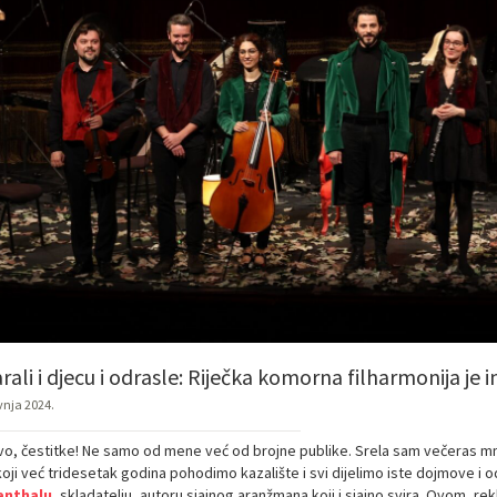
rali i djecu i odrasle: Riječka komorna filharmonija je i
vnja 2024.
vo, čestitke! Ne samo od mene već od brojne publike. Srela sam večeras mno
koji već tridesetak godina pohodimo kazalište i svi dijelimo iste dojmove i 
enthalu
, skladatelju, autoru sjajnog aranžmana koji i sjajno svira. Ovom, r