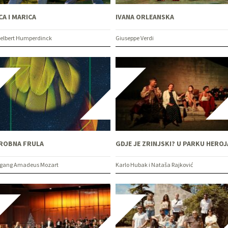
CA I MARICA
IVANA ORLEANSKA
elbert Humperdinck
Giuseppe Verdi
ROBNA FRULA
GDJE JE ZRINJSKI? U PARKU HEROJ
gang Amadeus Mozart
Karlo Hubak i Nataša Rajković