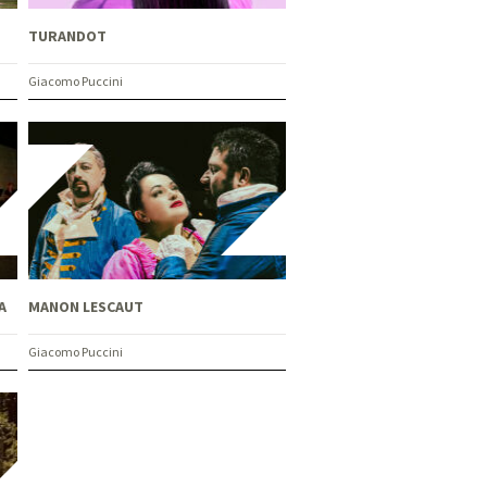
TURANDOT
Giacomo Puccini
A
MANON LESCAUT
Giacomo Puccini