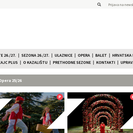
Prijava na newsl
 26./27.
SEZONA 26./27.
ULAZNICE
OPERA
BALET
HRVATSKA
ZAJC PLUS
O KAZALIŠTU
PRETHODNE SEZONE
KONTAKTI
UPRAV
Opera 25/26