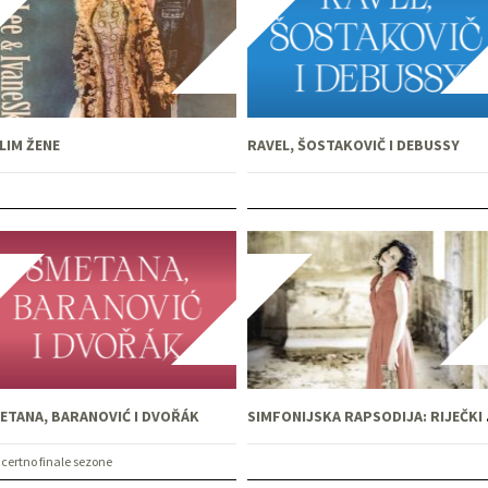
LIM ŽENE
RAVEL, ŠOSTAKOVIČ I DEBUSSY
ETANA, BARANOVIĆ I DVOŘÁK
SIMFONI
certno finale sezone