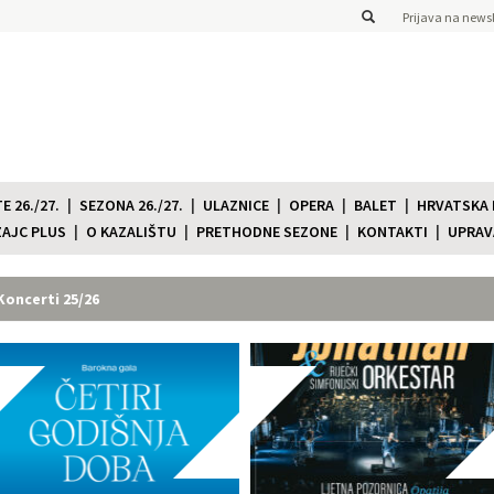
Prijava na newsl
 26./27.
SEZONA 26./27.
ULAZNICE
OPERA
BALET
HRVATSKA
ZAJC PLUS
O KAZALIŠTU
PRETHODNE SEZONE
KONTAKTI
UPRAV
Koncerti 25/26