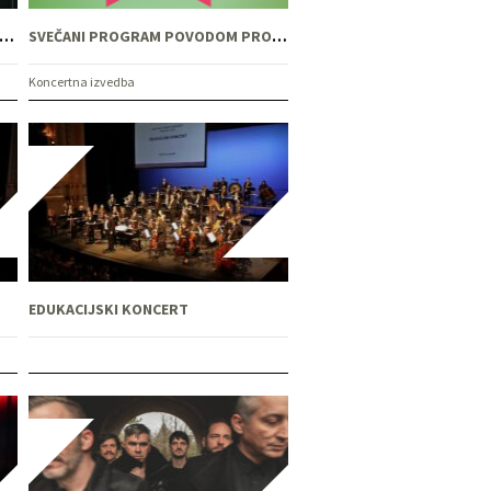
NATHAN & RIJEČKI SIMFONIJSKI ORKESTAR NA LJETNOJ
SVEČANI PROGRAM POVODOM PROSLAVE 140. ROĐENDANA KAZALIŠNE ZGRADE: VERDI, NABUCCO
Koncertna izvedba
EDUKACIJSKI KONCERT