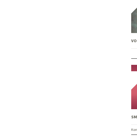
VO
SM
Kon