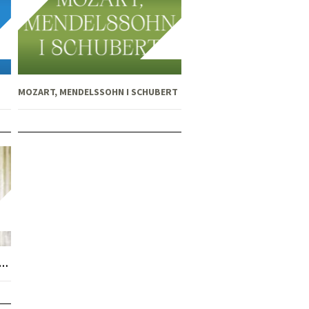
MOZART, MENDELSSOHN I SCHUBERT
JSKA RAPSODIJA: RIJEČKI SIMFONIJSKI ORKESTAR NA LJETNOJ