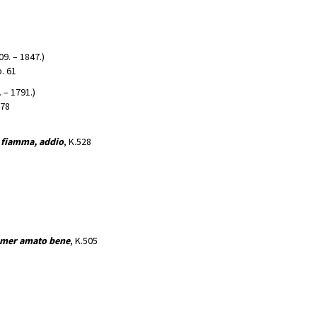
09. – 1847.)
p. 61
. – 1791.)
578
 fiamma, addio
, K.528
temer amato bene
, K.505