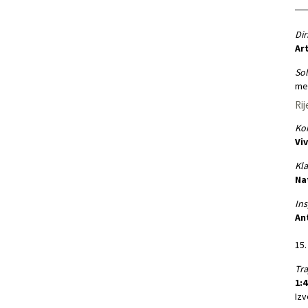
Dir
Ar
Sol
me
Rij
Kon
Vi
Kla
Na
Ins
An
15.
Tra
1:4
Iz