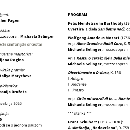
igent:
PROGRAM
thur Fagen
Felix Mendelssohn Bartholdy
(18
Uvertira
iz djela
San ljetne noći
, o
istica:
zzosopran:
Michaela Selinger
Wolfgang Amadeus Mozart
(1756
Arija
Alma Grande e Nobil Core
, K. 
ečki simfonijski orkestar
Michaela Selinger
, mezzosopran
certna majstorica:
Arija
Resta, o cara
iz djela
Bella mia
vijana Rogina
Michaela Selinger
, mezzosopran
virska pratnja:
Divertimento u D-duru
, K. 136
taliya Marycheva
I.
Allegro
II.
Andante
picijentica:
III.
Presto
tonija Družeta
Arija
Ch‘io mi scordi di te…. Non 
 svibnja 2026.
Michaela Selinger
, mezzosopran
*** stanka ***
janje:
5
Franz Schubert
(1797. – 1828.):
vodi se s jednom pauzom
8. simfonija
, „
Nedovršena
“, D. 759