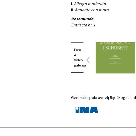
I.
Allegro moderato
II.
Andante con moto
Rosamunde
Entr’acte br. 1
Foto
&
Video
galerija
Generalni pokrovitelj Riječkoga sim