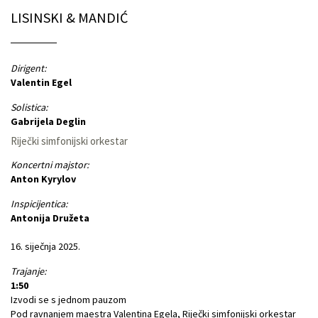
LISINSKI & MANDIĆ
Dirigent:
Valentin Egel
Solistica:
Gabrijela Deglin
Riječki simfonijski orkestar
Koncertni majstor:
Anton Kyrylov
Inspicijentica:
Antonija Družeta
16. siječnja 2025.
Trajanje:
1:50
Izvodi se s jednom pauzom
Pod ravnanjem maestra Valentina Egela, Riječki simfonijski orkestar