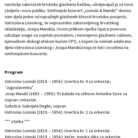
nastavlja valorizirati hrvatsku glazbenu baštinu, oživljavajući ju za novo
stoljeće i novu publiku. Simfonijski koncert „Lisinski & Mandić“ donosi
nam djela jedne od najvažnijih glazbenih ličnosti hrvatske povijesti,
Vatroslava Lisinskog, te nepravedno zaboravljenog hrvatskog
skladatelja, Josipa Mandića. Ovom prilikom riječka Opera ponovno
udružuje snage sa svjetski poznatom, i neizmjerno glazbeno važnom,
njemačkom diskografskom kućom CPO, s kojom će snimati odabrana
djela Vatroslava Lisinskog i Josipa Mandića koja će biti i izvođena na
simfonijskom koncertu.
Program
Vatroslav Lisinski (1819. – 1854.): Uvertira br. 4 za orkestar,
“Jugoslavenka”
Josip Mandić (1883. – 1959.): Tri balade na stihove Antonína Sove za
sopran i orkestar
Solistica: Gabrijela Deglin, sopran
Vatroslav Lisinski (1819. – 1854.): Uvertira br. 2 za orkestar
*** stanka ***
Vatroslav Lisinski (1819. – 1854.): Uvertira br. 1 za orkestar
Vatroslav Lisinski (1819. – 1854.): Večer, tonska slika za orkestar