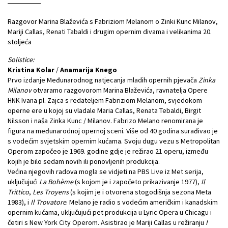
Razgovor Marina Blaževića s Fabriziom Melanom o Zinki Kunc Milanov,
Mariji Callas, Renati Tabaldi i drugim opernim divama i velikanima 20.
stoljeća
Solistice:
Kristina Kolar
/
Anamarija Knego
Prvo izdanje Međunarodnog natjecanja mladih opernih pjevača
Zinka
Milanov
otvaramo razgovorom Marina Blaževića, ravnatelja Opere
HNK Ivana pl. Zajca s redateljem Fabriziom Melanom, svjedokom
operne ere u kojoj su vladale Maria Callas, Renata Tebaldi, Birgit
Nilsson i naša Zinka Kunc / Milanov. Fabrizo Melano renomirana je
figura na međunarodnoj opernoj sceni. Više od 40 godina surađivao je
s vodećim svjetskim opernim kućama. Svoju dugu vezu s Metropolitan
Operom započeo je 1969. godine gdje je režirao 21 operu, između
kojih je bilo sedam novih ili ponovljenih produkcija.
Većina njegovih radova mogla se vidjeti na PBS Live iz Met serija,
uključujući
La Bohème
(s kojom je i započeto prikazivanje 1977),
Il
Trittico
,
Les Troyens
(s kojim je i otvorena stogodišnja sezona Meta
1983), i
Il Trovatore
. Melano je radio s vodećim američkim i kanadskim
opernim kućama, uključujući pet produkcija u Lyric Opera u Chicagu i
četiri s New York City Operom. Asistirao je Mariji Callas u režiranju
I