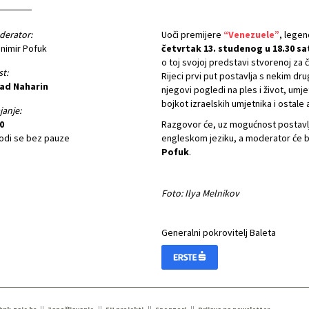
derator:
Uoči premijere
“Venezuele”
, legen
nimir Pofuk
četvrtak 13. studenog u 18.30 sa
o toj svojoj predstavi stvorenoj za 
t:
Rijeci prvi put postavlja s nekim d
ad Naharin
njegovi pogledi na ples i život, umje
bojkot izraelskih umjetnika i ostale 
janje:
0
Razgovor će, uz mogućnost postavljan
odi se bez pauze
engleskom jeziku, a moderator će bit
Pofuk
.
Foto: Ilya Melnikov
Generalni pokrovitelj Baleta