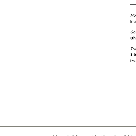
Mo
Bra
Gos
Oh
Tra
1:0
Izv