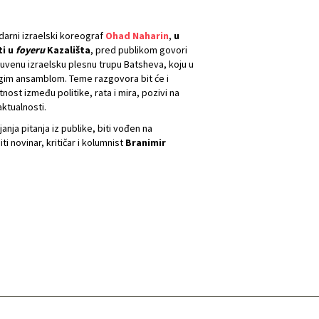
darni izraelski koreograf
Ohad Naharin
,
u
ti u
foyeru
Kazališta
, pred publikom govori
čuvenu izraelsku plesnu trupu Batsheva, koju u
rugim ansamblom. Teme razgovora bit će i
tnost između politike, rata i mira, pozivi na
aktualnosti.
ja pitanja iz publike, biti vođen na
i novinar, kritičar i kolumnist
Branimir