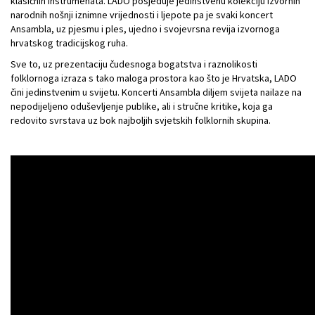
klasičnih instrumenata. LADO posjeduje jedinstvenu kolekciju izvornih
narodnih nošnji iznimne vrijednosti i ljepote pa je svaki koncert
Ansambla, uz pjesmu i ples, ujedno i svojevrsna revija izvornoga
hrvatskog tradicijskog ruha.
Sve to, uz prezentaciju čudesnoga bogatstva i raznolikosti
folklornoga izraza s tako maloga prostora kao što je Hrvatska, LADO
čini jedinstvenim u svijetu. Koncerti Ansambla diljem svijeta nailaze na
nepodijeljeno oduševljenje publike, ali i stručne kritike, koja ga
redovito svrstava uz bok najboljih svjetskih folklornih skupina.