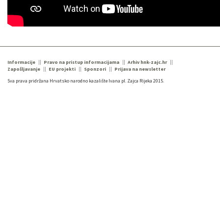
Informacije
Pravo na pristup informacijama
Arhiv hnk-zajc.hr
Zapošljavanje
EU projekti
Sponzori
Prijava na newsletter
Sva prava pridržana Hrvatsko narodno kazalište Ivana pl. Zajca Rijeka 2015.