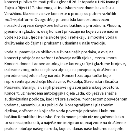
koncert publika će imati priliku gledati 26. listopada u HNK Ivana pl.
Zajca u Rijeci i 17. studenog u Hrvatskom narodnom kazalištu u
Varaždinu. Ulaznice za sve koncerte u prodaji su putem različitih
online
platformi. Ovogodišnji je tematski koncert posvećen
neraskidivoj vezi čovjekove kulturne baštine s prirodnom. Plesom,
pjesmom i glazbom, ovaj koncert prikazuje na koje su sve načine
vode kao sila utjecale na živote ljudi i refleksiju simbolike voda u
društvenim običajima i praksama utkanima u našu tradiciju.
Vode su pamtivijeka oblikovale živote naših predaka, a ovaj na
koncert podsjeća na važnost očuvanja naših rijeka, jezera i mora.
Koncert donosi Ladove antologijske koreografije i glazbene brojeve,
izabrane zbog prikaza njihova utjecaja na povijesno, društveno i
prirodno nasljeđe našeg naroda. Koncert zastupa točke koje
reprezentiraju područje Moslavine, Pokuplja, Slavonsku i Sisačku
Posavinu, Baranju, a uz njih plesove i glazbu jadranskog prostora.
Koncert, uz navedena antologijska djela Lada, obilježava snažna
audiovizualna podloga, kao i tri praizvedbe.
“
Koncertom posvećenom
vodama, Ansambl LADO publici će, koreografijama i glazbenim
djelima, dočarati na koji način voda povezuje prirodnu i kulturnu
baštinu Republike Hrvatske. Preda mnom je bio niz mogućnosti kako
to scenski prikazati, a najviše me intrigirao utjecaj vode na društvene
prakse i običaje našeg naroda, koje su danas naše kulturno nasljeđe.