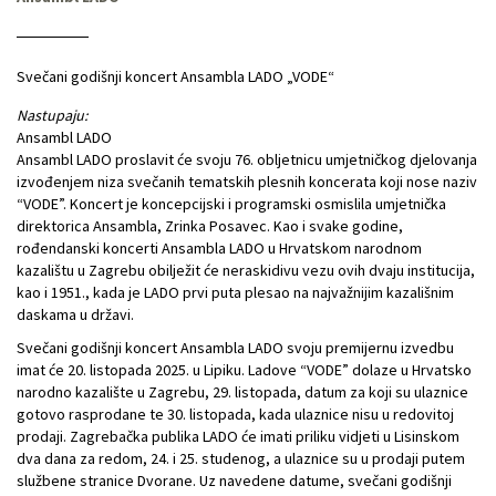
Svečani godišnji koncert Ansambla LADO „VODE“
Nastupaju:
Ansambl LADO
Ansambl LADO proslavit će svoju 76. obljetnicu umjetničkog djelovanja
izvođenjem niza svečanih tematskih plesnih koncerata koji nose naziv
“VODE”. Koncert je koncepcijski i programski osmislila umjetnička
direktorica Ansambla, Zrinka Posavec. Kao i svake godine,
rođendanski koncerti Ansambla LADO u Hrvatskom narodnom
kazalištu u Zagrebu obilježit će neraskidivu vezu ovih dvaju institucija,
kao i 1951., kada je LADO prvi puta plesao na najvažnijim kazališnim
daskama u državi.
Svečani godišnji koncert Ansambla LADO svoju premijernu izvedbu
imat će 20. listopada 2025. u Lipiku. Ladove “VODE” dolaze u Hrvatsko
narodno kazalište u Zagrebu, 29. listopada, datum za koji su ulaznice
gotovo rasprodane te 30. listopada, kada ulaznice nisu u redovitoj
prodaji. Zagrebačka publika LADO će imati priliku vidjeti u Lisinskom
dva dana za redom, 24. i 25. studenog, a ulaznice su u prodaji putem
službene stranice Dvorane. Uz navedene datume, svečani godišnji