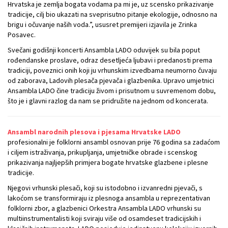
Hrvatska je zemlja bogata vodama pa mi je, uz scensko prikazivanje
tradicije, cilj bio ukazati na sveprisutno pitanje ekologije, odnosno na
brigu i očuvanje naših voda.”, ususret premijeri izjavila je Zrinka
Posavec.
Svečani godišnji koncerti Ansambla LADO oduvijek su bila poput
rođendanske proslave, odraz desetljeća ljubavi i predanosti prema
tradiciji, poveznici onih koji ju vrhunskim izvedbama neumorno čuvaju
od zaborava, Ladovih plesača pjevača i glazbenika. Upravo umjetnici
Ansambla LADO čine tradiciju živom i prisutnom u suvremenom dobu,
što je i glavni razlog da nam se pridružite na jednom od koncerata.
Ansambl narodnih plesova i pjesama Hrvatske LADO
profesionalni je folklorni ansambl osnovan prije 76 godina sa zadaćom
i ciljem istraživanja, prikupljanja, umjetničke obrade i scenskog
prikazivanja najljepših primjera bogate hrvatske glazbene i plesne
tradicije.
Njegovi vrhunski plesači, koji su istodobno i izvanredni pjevači, s
lakoćom se transformiraju iz plesnoga ansambla u reprezentativan
folklorni zbor, a glazbenici Orkestra Ansambla LADO vrhunski su
multiinstrumentalisti koji sviraju više od osamdeset tradicijskih i