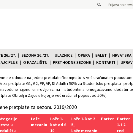
Prijava na newsl
 26./27.
SEZONA 26./27.
ULAZNICE
OPERA
BALET
HRVATSKA
ZAJC PLUS
O KAZALIŠTU
PRETHODNE SEZONE
KONTAKTI
UPRAV
ene se odnose na jedno pretplatničko mjesto s već uračunatim popustom 
 za pretplate G1, G2, PP, VP, DI Adulti i 50% za Studentsku pretplatu i pretpl
 navedene cijene umirovljenicima i studentima omogućavamo dodatni p
tplate Obitelj u Zajcu u kojoj je već uračunat popust od 50%).
jene pretplate za sezonu 2019/2020
ategorije
Lože
Lože 1.
Lože 1. kat 2-
Parter
Parter
esta u
mezanin
kat od 6-
5,
1. i 2.
edalištu
10
Lože mezanin
red