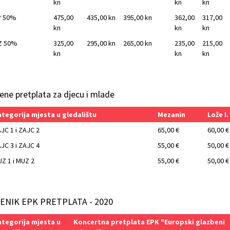
kn
kn
kn
P 50%
475,00
435,00 kn
395,00 kn
362,00
317,00
kn
kn
kn
Z 50%
325,00
295,00 kn
265,00 kn
235,00
215,00
kn
kn
kn
jene pretplata za djecu i mlade
tegorija mjesta u gledalištu
Mezanin
Lože I.
JC 1 i ZAJC 2
65,00 €
60,00 €
JC 3 i ZAJC 4
55,00 €
50,00 €
Z 1 i MUZ 2
55,00 €
50,00 €
ENIK EPK PRETPLATA - 2020
tegorija mjesta u
Koncertna pretplata EPK "Europski glazbeni