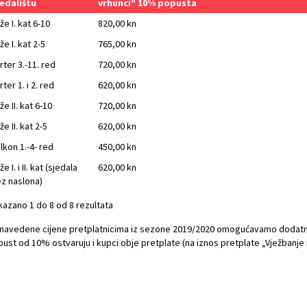
edalištu
vrhunci" 10% popusta
že I. kat 6-10
820,00 kn
že I. kat 2-5
765,00 kn
rter 3.-11. red
720,00 kn
rter 1. i 2. red
620,00 kn
že II. kat 6-10
720,00 kn
že II. kat 2-5
620,00 kn
lkon 1.-4- red
450,00 kn
že I. i II. kat (sjedala
620,00 kn
z naslona)
kazano 1 do 8 od 8 rezultata
navedene cijene pretplatnicima iz sezone 2019/2020 omogućavamo dodatn
ust od 10% ostvaruju i kupci obje pretplate (na iznos pretplate „Vježbanje ra