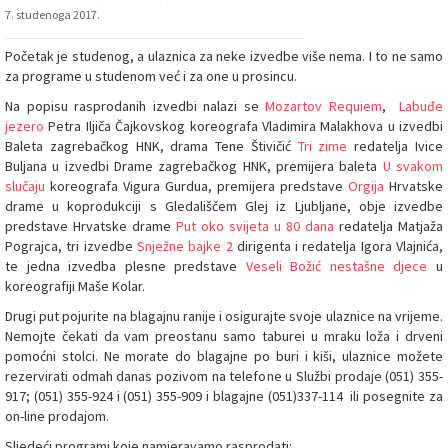
7. studenoga 2017.
Početak je studenog, a ulaznica za neke izvedbe više nema. I to ne samo
za programe u studenom već i za one u prosincu.
Na popisu rasprodanih izvedbi nalazi se
Mozartov Requiem
,
Labuđe
jezero
Petra Iljiča Čajkovskog koreografa Vladimira Malakhova u izvedbi
Baleta zagrebačkog HNK, drama Tene Štivičić
Tri zime
redatelja Ivice
Buljana u izvedbi Drame zagrebačkog HNK, premijera baleta
U svakom
slučaju
koreografa Vigura Gurdua, premijera predstave
Orgija
Hrvatske
drame u koprodukciji s Gledališčem Glej iz Ljubljane, obje izvedbe
predstave Hrvatske drame
Put oko svijeta u 80 dana
redatelja Matjaža
Pograjca, tri izvedbe
Snježne bajke 2
dirigenta i redatelja Igora Vlajnića,
te jedna izvedba plesne predstave
Veseli Božić nestašne djece
u
koreografiji Maše Kolar.
Drugi put pojurite na blagajnu ranije i osigurajte svoje ulaznice na vrijeme.
Nemojte čekati da vam preostanu samo taburei u mraku loža i drveni
pomoćni stolci. Ne morate do blagajne po buri i kiši, ulaznice možete
rezervirati odmah danas pozivom na telefone u Službi prodaje (051) 355-
917; (051) 355-924 i (051) 355-909 i blagajne (051)337-114 ili posegnite za
on-line prodajom.
Sljedeći programi koje namjeravamo rasprodati: