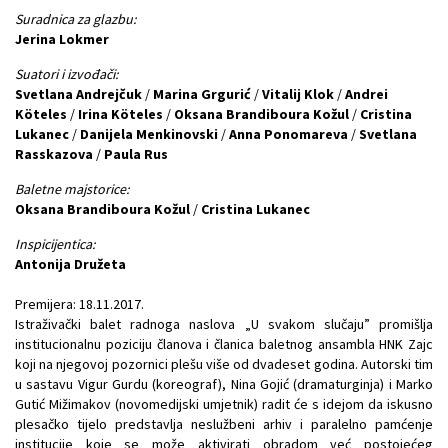
Suradnica za glazbu:
Jerina Lokmer
Suatori i izvođači:
Svetlana Andrejčuk
/
Marina Grgurić
/
Vitalij Klok
/
Andrei
Köteles
/
Irina Köteles
/
Oksana Brandiboura Kožul
/
Cristina
Lukanec
/
Danijela Menkinovski
/
Anna Ponomareva
/
Svetlana
Rasskazova
/
Paula Rus
Baletne majstorice:
Oksana Brandiboura Kožul
/
Cristina Lukanec
Inspicijentica:
Antonija Družeta
Premijera: 18.11.2017.
Istraživački balet radnoga naslova „U svakom slučaju” promišlja
institucionalnu poziciju članova i članica baletnog ansambla HNK Zajc
koji na njegovoj pozornici plešu više od dvadeset godina. Autorski tim
u sastavu Vigur Gurdu (koreograf), Nina Gojić (dramaturginja) i Marko
Gutić Mižimakov (novomedijski umjetnik) radit će s idejom da iskusno
plesačko tijelo predstavlja neslužbeni arhiv i paralelno pamćenje
institucije koje se može aktivirati obradom već postojećeg