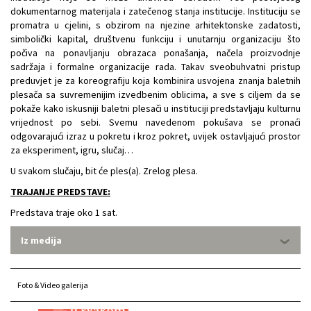
dokumentarnog materijala i zatečenog stanja institucije. Instituciju se
promatra u cjelini, s obzirom na njezine arhitektonske zadatosti,
simbolički kapital, društvenu funkciju i unutarnju organizaciju što
počiva na ponavljanju obrazaca ponašanja, načela proizvodnje
sadržaja i formalne organizacije rada. Takav sveobuhvatni pristup
preduvjet je za koreografiju koja kombinira usvojena znanja baletnih
plesača sa suvremenijim izvedbenim oblicima, a sve s ciljem da se
pokaže kako iskusniji baletni plesači u instituciji predstavljaju kulturnu
vrijednost po sebi. Svemu navedenom pokušava se pronaći
odgovarajući izraz u pokretu i kroz pokret, uvijek ostavljajući prostor
za eksperiment, igru, slučaj…
U svakom slučaju, bit će ples(a). Zrelog plesa.
TRAJANJE PREDSTAVE:
Predstava traje oko 1 sat.
Iz medija
Foto & Video galerija