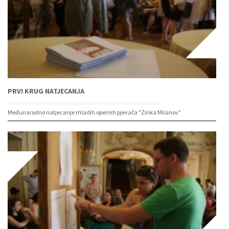
PRVI KRUG NATJECANJA
Međunarodno natjecanje mladih opernih pjevača "Zinka Milanov"