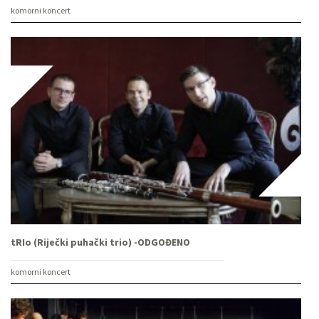
komorni koncert
tRIo (Riječki puhački trio) -ODGOĐENO
komorni koncert