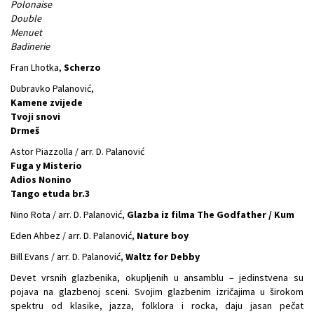
Polonaise
Double
Menuet
Badinerie
Fran Lhotka,
Scherzo
Dubravko Palanović,
Kamene zvijede
Tvoji snovi
Drmeš
Astor Piazzolla / arr. D. Palanović
Fuga y Misterio
Adios Nonino
Tango etuda br.3
Nino Rota / arr. D. Palanović,
Glazba iz filma The Godfather / Kum
Eden Ahbez / arr. D. Palanović,
Nature boy
Bill Evans / arr. D. Palanović,
Waltz for Debby
Devet vrsnih glazbenika, okupljenih u ansamblu – jedinstvena su
pojava na glazbenoj sceni. Svojim glazbenim izričajima u širokom
spektru od klasike, jazza, folklora i rocka, daju jasan pečat