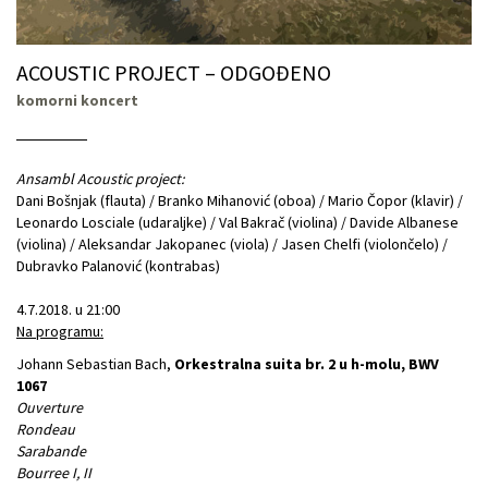
ACOUSTIC PROJECT – ODGOĐENO
komorni koncert
Ansambl Acoustic project:
Dani Bošnjak (flauta) / Branko Mihanović (oboa) / Mario Čopor (klavir) /
Leonardo Losciale (udaraljke) / Val Bakrač (violina) / Davide Albanese
(violina) / Aleksandar Jakopanec (viola) / Jasen Chelfi (violončelo) /
Dubravko Palanović (kontrabas)
4.7.2018. u 21:00
Na programu:
Johann Sebastian Bach,
Orkestralna suita br. 2 u h-molu, BWV
1067
Ouverture
Rondeau
Sarabande
Bourree I, II