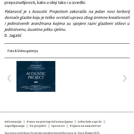
prepoznatljivosti, kako u ideji tako i u izvedbi.
Palanović je s Acoustic Projectom zakoračio na jedan novi teritorij
domaće glazbe koju je teško svrstati upravo zbog iznimne kreativnosti
i jedinstvenih aranžmana kojima su spojeni razni glazbeni stilovi u
jedinstvenu, izuzetno pitku cjelinu.
D. Jagatić
Foto & Video galerija
Informacije
Pravo na pristup informacijama
Arhiv hnk-zajc.hr
Zapošljavanje
EU projekti
Sponzori
Prijava na newsletter
Sva prava pridržana Hrvatsko narodno kazalište Ivana pl. Zajca Rijeka 2015.