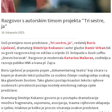
Razgovor s autorskim timom projekta “Tri sestre,
ja”
16. listopada 2025.
Uoči premijere nove predstave
„Tri sestre, ja“
, redatelj
Boris
Liješević
, dramaturg
Dimitrije Kokanov
i autor glazbe
Damir Urban
bili
su gosti razgovora koji se održao u srijedu 15. listopada u
book caffeu
„Dnevni boravak“. Razgovor je moderirala
Katarina Mažuran
, voditeljica
razvoja publike HNK-a Ivana pl. Zajca.
Boris Liješević je pojasnio pojam „dokumentarnog teatra“ koji stvara i u
kojem je dramski tekst polazište za osobno čitanje i nadogradnju svakog
lika glumčevim životom. Tako glumci postaju koautori teksta i njihove
osobnosti i privatnosti postaju nositelji emotivnog naboja cijele
predstave.
Dramaturg Dimitrije Kokanov govorio je o postupku dramatizacije
mnoštva fragmenata, uspomena, asocijacija, trauma i njihovom uklapanju
u cjelinu. Istaknuo je koliko je proces stvaranja ovakve predstave