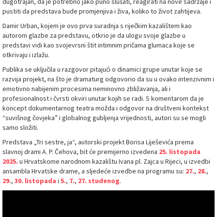
dugotrajan, da je potrebno jako puno slušati, reagirati na nove sadržaje i
pustiti da predstava bude promjenjiva i živa, koliko to život zahtijeva.
Damir Urban, kojem je ovo prva suradnja s riječkim kazalištem kao
autorom glazbe za predstavu, otkrio je da ulogu svoje glazbe u
predstavi vidi kao svojevrsni štit intimnim pričama glumaca koje se
otkrivaju i izlažu.
Publika se uključila u razgovor pitajući o dinamici grupe unutar koje se
razvija projekt, na što je dramaturg odgovorio da su u ovako intenzivnim i
emotivno nabijenim procesima neminovno zbližavanja, ali i
profesionalnost i čvrsti okviri unutar kojih se radi. S komentarom da je
koncept dokumentarnog teatra možda i odgovor na društveni kontekst
“suvišnog čovjeka” i globalnog gubljenja vrijednosti, autori su se mogli
samo složiti.
Predstava „Tri sestre, ja“, autorski projekt Borisa Liješevića prema
slavnoj drami A. P. Čehova, bit će premijerno izvedena
25. listopada
2025.
u Hrvatskome narodnom kazalištu Ivana pl. Zajca u Rijeci, u izvedbi
ansambla Hrvatske drame, a sljedeće izvedbe na programu su:
27.
,
28.
,
29.
,
30. listopada
i
5.
,
7.
,
27. studenog
.