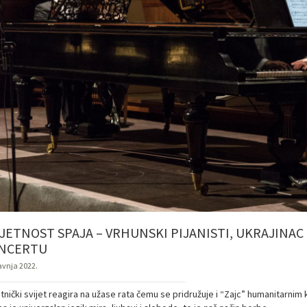
JETNOST SPAJA – VRHUNSKI PIJANISTI, UKRAJINAC 
NCERTU
ravnja 2022.
tnički svijet reagira na užase rata čemu se pridružuje i “Zajc” humanitarni