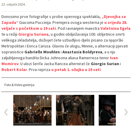
23. veljače 2024.
Donosimo prve fotografije s probe opernoga spektakla,
„Djevojka sa
Zapada“
Giacoma Puccinija. Premijera ovoga westerna je
u srijedu 28.
veljače s početkom u 19 sati
. Pod ravnanjem maestra
Valetnina Egela
te u režiji
Giorgia Suriana
, u godini obilježavanja 100. obljetnice smrti
velikoga skladatelja, doživjet ćete uzbudljivo djelo pisano za njujorški
Metropolitan i Enrica Carusa. Glavnu će ulogu, Minnie, u alternaciji pjevati
sopranistice
Gabrielle Mouhlen
i
Anastasia
Boldyreva
, a u nju
zaljubljenoga bandita Dicka Johnsona aliasa Ramerreza tenor
Ivan
Momirov
. U ulozi šerifa Jacka Rancea alternirat će
Giorgio Surian
i
Robert Kolar
. Prva repriza
u petak 1. ožujka u 19 sati
.
Foto & Video galerija