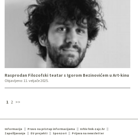
Rasprodan Filozofski teatar s Igorom Bezinovićem u Art-kinu
Objavljeno:
11. veljače 2025.
1
2
>>
Informacije
Pravo na pristup informacijama
Arhiv hnk-zajc.hr
Zapošljavanje
EU projekti
Sponzori
Prijava na newsletter