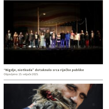
“Nigdje, niotkuda” dotaknulo srca riječke publike
Objavljeno:
15. veljače 2025.