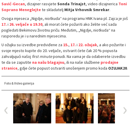
Savić-Gecan
, dizajner rasvjete
Sonda Trinajst
, video dizajnerica
Toni
Soprano Meneglejte
te skladatelj
Mitja Vrhovnik Smrekar
.
Ovoga mjeseca „Nigdje, niotkuda“ na programu HNK Ivana pl. Zajca je još
17.
i
26. veljače u 19.30
, ali morat ćete požuriti ako želite već sada
pogledati Bekimovu životnu priču. Međutim, „Nigdje, niotkuda“ na
rasporedu je i u narednim mjesecima.
U ožujku su izvedbe predviđene za
15.
,
17.
i
22. ožujak
, a ako požurite i
svoje mjesto kupite do 20. veljače, ostvarit ćete čak 20 % popusta
zahvaljujući našoj
first minute
ponudi. Na vama je da odaberete izvedbu
te da se zaputite
na našu blagajnu
, ili na naše službene
prodajne
stranice
, gdje ćete popust ostvariti unošenjem promo koda
OZUJAK20
.
Foto & Video galerija