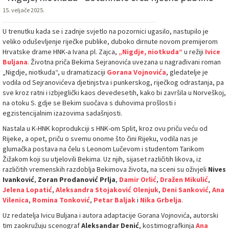
15. veljače 2025.
U trenutku kada se i zadnje svjetlo na pozornici ugasilo, nastupilo je
veliko oduševljenje riječke publike, duboko dirnute novom premijerom
Hrvatske drame HNK-a Ivana pl. Zajca,
„Nigdje, niotkuda“
u režiji
Ivice
Buljana
. Životna priča Bekima Sejranovića uvezana u nagrađivani roman
„Nigdje, niotkuda“, u dramatizaciji
Gorana Vojnovića
, gledatelje je
vodila od Sejranovićeva djetinjstva i punkerskog, riječkog odrastanja, pa
sve kroz ratni i izbjeglički kaos devedesetih, kako bi završila u Norveškoj,
na otoku S. gdje se Bekim suočava s duhovima prošlosti i
egzistencijalnim izazovima sadašnjosti.
Nastala u K-HNK koprodukciji s HNK-om Split, kroz ovu priču veću od
Rijeke, a opet, priču o svemu onome što čini Rijeku, vodila nas je
glumačka postava na čelu s Leonom Lučevom i studentom Tarikom
Žižakom koji su utjelovili Bekima. Uz njih, sijaset različitih likova, iz
različitih vremenskih razdoblja Bekimova života, na sceni su oživjeli
Nives
Ivanković
,
Zoran Prodanović Prlja
,
Damir Orlić
,
Dražen Mikulić
,
Jelena Lopatić
,
Aleksandra Stojaković Olenjuk
,
Deni Sanković
,
Ana
Vilenica
,
Romina Tonković
,
Petar Baljak
i
Nika Grbelja
.
Uz redatelja Ivicu Buljana i autora adaptacije Gorana Vojnovića, autorski
tim zaokružuju scenograf
Aleksandar Denić
, kostimografkinja
Ana