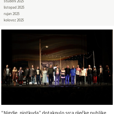
studeni 2025
listopad 2025
rujan 2025
kolovoz 2025
“Nigdje, niotkuda” dotaknulo srca riječke publike