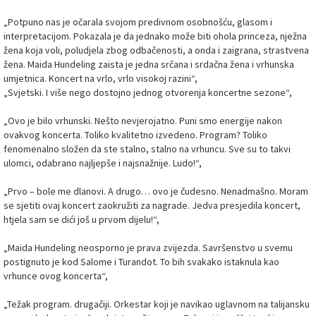
„Potpuno nas je očarala svojom predivnom osobnošću, glasom i
interpretacijom. Pokazala je da jednako može biti ohola princeza, nježna
žena koja voli, poludjela zbog odbačenosti, a onda i zaigrana, strastvena
žena. Maida Hundeling zaista je jedna srčana i srdačna žena i vrhunska
umjetnica. Koncert na vrlo, vrlo visokoj razini“,
„Svjetski. I više nego dostojno jednog otvorenja koncertne sezone“,
„Ovo je bilo vrhunski. Nešto nevjerojatno. Puni smo energije nakon
ovakvog koncerta. Toliko kvalitetno izvedeno. Program? Toliko
fenomenalno složen da ste stalno, stalno na vrhuncu. Sve su to takvi
ulomci, odabrano najljepše i najsnažnije. Ludo!“,
„Prvo – bole me dlanovi. A drugo… ovo je čudesno. Nenadmašno. Moram
se sjetiti ovaj koncert zaokružiti za nagrade. Jedva presjedila koncert,
htjela sam se dići još u prvom dijelu!“,
„Maida Hundeling neosporno je prava zvijezda. Savršenstvo u svemu
postignuto je kod Salome i Turandot. To bih svakako istaknula kao
vrhunce ovog koncerta“,
„Težak program. drugačiji. Orkestar koji je navikao uglavnom na talijansku