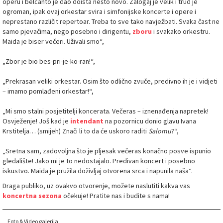
operu i belcanto je dao doista nešto novo. Zalogaj je velik i trud je
ogroman, ipak ovaj orkestar svira i simfonijske koncerte i opere i
neprestano različit repertoar. Treba to sve tako navježbati. Svaka čast ne
samo pjevačima, nego posebno i dirigentu,
zboru
i svakako orkestru.
Maida je biser večeri. Uživali smo“,
„Zbor je bio bes-pri-je-ko-ran!“,
„Prekrasan veliki orkestar. Osim što odlično zvuče, predivno ih je i vidjeti
– imamo pomlađeni orkestar!“,
„Mi smo stalni posjetitelji koncerata. Večeras – iznenađenja napretek!
Osvježenje! Još kad je
intendant
na pozornicu donio glavu Ivana
Krstitelja… (smijeh) Znači li to da će uskoro raditi
Salomu
?“,
„Sretna sam, zadovoljna što je pljesak večeras konačno posve ispunio
gledalište! Jako mi je to nedostajalo. Predivan koncert i posebno
iskustvo. Maida je pružila doživljaj otvorena srca i napunila naša“.
Draga publiko, uz ovakvo otvorenje, možete naslutiti kakva vas
koncertna sezona
očekuje! Pratite nas i budite s nama!
Foto & Video galerija