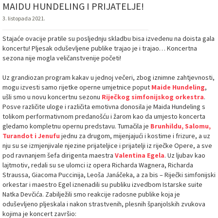
MAIDU HUNDELING I PRIJATELJE!
3. listopada 2021.
Stajaće ovacije pratile su posljednju skladbu bisa izvedenu na doista gala
koncertu! Pljesak oduševljene publike trajao je i trajao… Koncertna
sezona nije mogla veličanstvenije početi!
Uz grandiozan program kakav u jednoj večeri, zbog iznimne zahtjevnosti,
mogu izvesti samo rijetke operne umjetnice poput
Maide Hundeling
,
ušli smo u novu koncertnu sezonu
Riječkog simfonijskog orkestra
.
Posve različite uloge i različita emotivna donosila je Maida Hundeling s
tolikom performativnom predanošću i žarom kao da umjesto koncerta
gledamo kompletnu opernu predstavu. Tumačila je
Brunhildu, Salomu,
Turandot i Jenufu
jednu za drugom, mijenjajući i kostime i frizure, a uz
nju su se izmjenjivale njezine prijateljice i prijatelji iz riječke Opere, a sve
pod ravnanjem šefa dirigenta maestra
Valentina Egela
. Uz ljubav kao
lajtmotiv, redali su se ulomci iz opera Richarda Wagnera, Richarda
Straussa, Giacoma Puccinija, Leoša Janáčeka, a za bis – Riječki simfonijski
orkestar i maestro Egel iznenadili su publiku izvedbom Istarske suite
Natka Devčića. Zabilježili smo reakcije radosne publike koja je
oduševljeno pljeskala i nakon strastvenih, plesnih španjolskih zvukova
kojima je koncert završio: