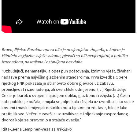
Bravo, Rijeka! Barokna opera bila je nevjerojatan događa, u kojem je
Händelova glazba svježe svirana, pjevači su bili nevjerojatni, a publika
iznenađena, nasmijana i ostavljena bez daha.
“Uzbuđujući, nenametljiv, a opet pun poštovanja, iznimno vješt, živahan i
nadasve prema najvišim glazbenim standardima. Prva izvedba Opere
riječkog HNK pokazala je strahovito dobre pjevače uz zabavu,
pronicljivost i iznenađenja, ali sve stilski odmjereno. (…) Riječki Julije
Cezar je barok u svojem najboljem obliku, glazbeno i režijski. (…) Četiri
sata publika je bučala, smijala se, pljeskala i živjela uz izvedbu. Iako su se
kostimi i maska mijenjali nekoliko puta tijekom predstave, bilo je lako
pratiti likove. Večer je završila uz uzvikivanje i pljeskanje rasprodanog
dvorca koje se pretvorilo u stajaće ovacije.”
Riita-Leena Lempinen-Vesa za
Itä-Savo