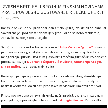
IZVRSNE KRITIKE U BROJNIM FINSKIM NOVINAMA
PRATE POVIJESNO GOSTOVANJE RIJEČKE OPERE!
29. srpnja 2022.
Danas je osvanuo siv i prohladan dan s malo vjetra, izvukle su se jakne, ali
Savonlinna je i pod sivim nebom lijep grad. I onda se nebo razbistrilo,
zaplavilo i sunce je opet zasjalo.
Sinoćnja druga izvedba barokne opere
“Julije Cezar u Egiptu”
ponovno
je posve ispunila gledalište i osvojila čarolijom glazbe i sjajnih solista
mnogobrojnu publiku. Izvrsnim glasovnim i moćnim glumačkim izvedbama
publiku su osvojili
Dubravka Šeparović Mušović
,
Anamarija Knego
,
Diana Haller
, kao i ostali sjajni solisti.
Beskrajan je osjećaj ponosa i zadovoljstva kada mi, zbog akreditacije
koju nosim na sebi, u hotelskom liftu gosti govore da su oduševljeni
našim izvedbama i da su nam predstave na visokom umjetnikom nivou.
Finske novine pune su izvrsnih kritika naših predstava, iz kojih izdvajam
par dijelova, a poslušajte i sto su mi rekli
Giorgio Surian
i Diana Haller: