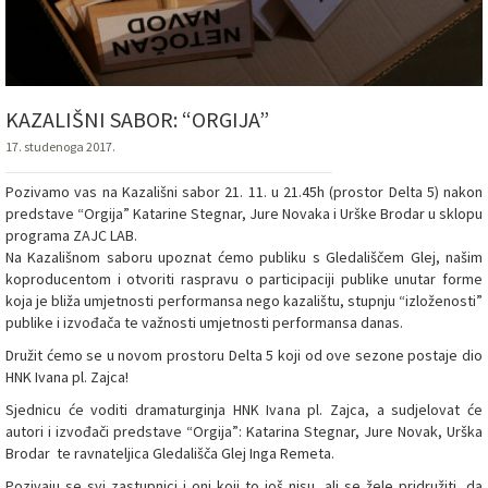
KAZALIŠNI SABOR: “ORGIJA”
17. studenoga 2017.
Pozivamo vas na Kazališni sabor 21. 11. u 21.45h (prostor Delta 5) nakon
predstave “Orgija” Katarine Stegnar, Jure Novaka i Urške Brodar u sklopu
programa ZAJC LAB.
Na Kazališnom saboru upoznat ćemo publiku s Gledališčem Glej, našim
koproducentom i otvoriti raspravu o participaciji publike unutar forme
koja je bliža umjetnosti performansa nego kazalištu, stupnju “izloženosti”
publike i izvođača te važnosti umjetnosti performansa danas.
Družit ćemo se u novom prostoru Delta 5 koji od ove sezone postaje dio
HNK Ivana pl. Zajca!
Sjednicu će voditi dramaturginja HNK Ivana pl. Zajca, a sudjelovat će
autori i izvođači predstave “Orgija”: Katarina Stegnar, Jure Novak, Urška
Brodar te ravnateljica Gledališča Glej Inga Remeta.
Pozivaju se svi zastupnici i oni koji to još nisu, ali se žele pridružiti, da