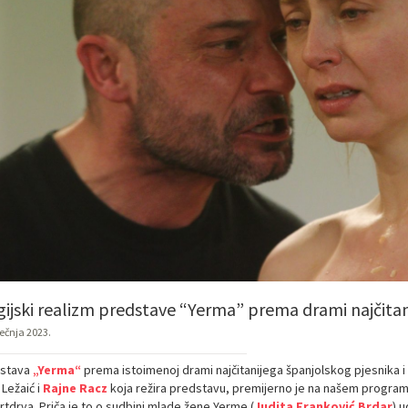
ijski realizm predstave “Yerma” prema drami najčitan
ječnja 2023.
stava
„Yerma“
prema istoimenoj drami najčitanijega španjolskog pjesnika i 
Ležaić i
Rajne Racz
koja režira predstavu, premijerno je na našem programu u
rtdrva. Priča je to o sudbini mlade žene Yerme (
Judita Franković Brdar
) 