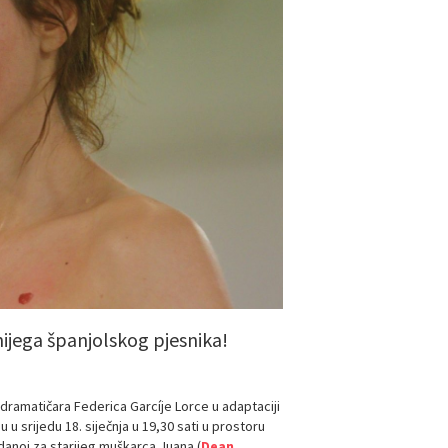
ijega španjolskog pjesnika!
dramatičara Federica Garcíje Lorce u adaptaciji
 srijedu 18. siječnja u 19,30 sati u prostoru
udanoj za starijeg muškarca Juana (
Dean