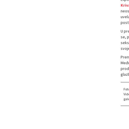
Kriv
neos
uvel
post
U pre
se, 
seksu
svoje
Premi
Među
prod
glaz
Fot
Vid
gale