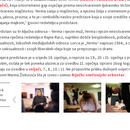
ačić
), koja istovremeno gaji osjećaje prema neostvarenom ljubavniku Victoru
tvareno majčinstvo. Yerma sanja o majčinstvu, a njezina želja s vremenom p
a, jalova, prazna; a to je i simbolički naslov predstave koja u svoje središ
ajanja majkom,“ govori redateljica predstave.
dstavi su tri ključna odnosa – Yerma i njezin muž, Yerma i njezin neostvareni
prema riječima redateljice Rajne Racz, suptilno dotiče besplodnosti, pobača
alnosti, toksičnih međuljudskih odnosa. Lorca je „Yermu“ napisao 1934., a dvi
 seksualnosti i svojih liberalnih ideja koje se prepoznaju i u drami.
jera predstave je u srijedu 18. siječnja, a reprize su 19., 20. i 21. siječnja 
tim, ostala je tek poneka ulaznica za izvedbu 21. siječnja. Upravo zbog t
aju za izvedbe u
veljači
, 7., 8., 10. i 11. Ne propustite priliku doživjeti s
bom Marina Živkovića što je izveo i snimio
Riječki simfonijski orkestar
.
o &
eo
rija