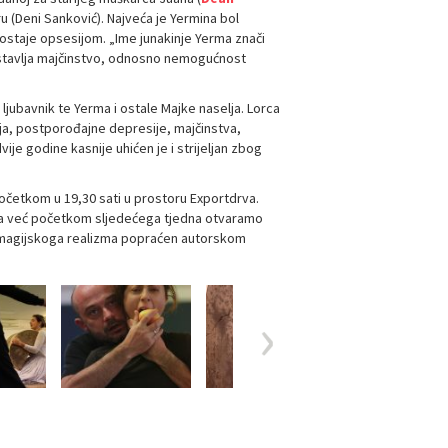
 (Deni Sanković). Najveća je Yermina bol
ostaje opsesijom. „Ime junakinje Yerma znači
te stavlja majčinstvo, odnosno nemogućnost
 ljubavnik te Yerma i ostale Majke naselja. Lorca
ja, postporođajne depresije, majčinstva,
je godine kasnije uhićen je i strijeljan zbog
s početkom u 19,30 sati u prostoru Exportdrva.
oga već početkom sljedećega tjedna otvaramo
vijet magijskoga realizma popraćen autorskom