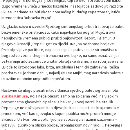
“Pepeljuga” u koreografiji Lea Mujića, koji se ovom predstavom nakon
dugo vremena vraća u riječko kazalište, nastojat će zadovoljiti različite
ukuse i nadamo se biti okosnicom našeg budućeg repertoara“, ističe
intendantica Dubravka Vrgoč.
Uz glazbu uživo u izvedbi Riječkog simfonijskog orkestra, ovaj će balet
bezvremenske privlačnosti, kako najavljuje koreograf Mujić, u ova
nebajkovita vremena publici pružiti bajkovitost, ljepotu i glamur. U
njegovoj kreaciji „Pepeljuge“ za riječki HNK, na odabrane brojeve
Prokofjevljeve partiture, naglasak nije na putovanju iz siromaštva u
bogatstvo već na drugim trenucima ove bajke, na samoosnaživanju i
ostvarenju adolescentice unutar obiteljske drame, a na rubu jave i sna.
„Bit će to istodobno laka, brza, muzikalna i tehnički zahtjevna i teška
predstava u jednom dahu“, najavljuje Leo Mujić, mag narativnih baleta s
izrazitim osobnim umjetničkim pečatom.
Naslovnu će ulogu plesati mlada članica riječkog baletnog ansambla
Yurika Kimura
, Koja neće plesati samo na špicama već i na visokim
potpeticama glasovitih cipelica iz bajke: „U ovoj verziji baleta, lik
Pepeljuge ne doživljavam kao djevojku koja sanjari i na kraju postaje
princezom, već kao djevojku s kojom publika može pronaći mnoge
sličnosti. U stvarnom životu, ljudi se suočavaju s raznim izazovima –
ljubavlju, gubitkom bliskih osoba, pronalaskom novih ljudi… Pepeljuga