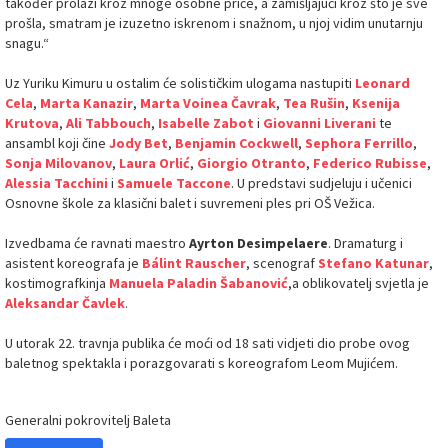
također prolazi kroz mnoge osobne priče, a zamišljajući kroz što je sve
prošla, smatram je izuzetno iskrenom i snažnom, u njoj vidim unutarnju
snagu.“
Uz Yuriku Kimuru u ostalim će solističkim ulogama nastupiti
Leonard
Cela
,
Marta Kanazir
,
Marta Voinea Čavrak
,
Tea Rušin
,
Ksenija
Krutova
,
Ali Tabbouch
,
Isabelle Zabot
i
Giovanni Liverani
te
ansambl koji čine
Jody Bet
,
Benjamin Cockwell
,
Sephora Ferrillo
,
Sonja Milovanov
,
Laura Orlić
,
Giorgio Otranto
,
Federico Rubisse
,
Alessia Tacchini
i
Samuele Taccone
. U predstavi sudjeluju i učenici
Osnovne škole za klasični balet i suvremeni ples pri OŠ Vežica.
Izvedbama će ravnati maestro
Ayrton Desimpelaere
. Dramaturg i
asistent koreografa je
Bálint Rauscher
, scenograf
Stefano Katunar
,
kostimografkinja
Manuela Paladin Šabanović
,a oblikovatelj svjetla je
Aleksandar Čavlek
.
U utorak 22. travnja publika će moći od 18 sati vidjeti dio probe ovog
baletnog spektakla i porazgovarati s koreografom Leom Mujićem.
Generalni pokrovitelj Baleta