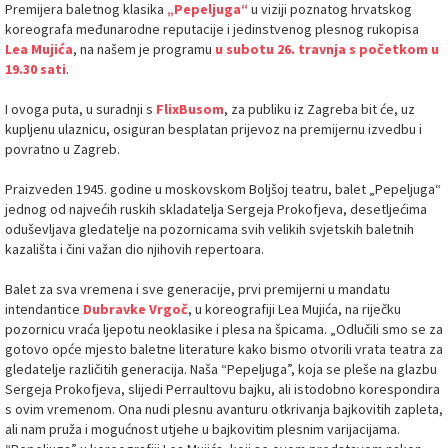
Premijera baletnog klasika
„Pepeljuga“
u viziji poznatog hrvatskog
koreografa međunarodne reputacije i jedinstvenog plesnog rukopisa
Lea Mujića
, na našem je programu
u subotu 26. travnja s početkom u
19.30 sati
.
I ovoga puta, u suradnji s
FlixBusom
, za publiku iz Zagreba bit će, uz
kupljenu ulaznicu, osiguran besplatan prijevoz na premijernu izvedbu i
povratno u Zagreb.
Praizveden 1945. godine u moskovskom Boljšoj teatru, balet „Pepeljuga“
jednog od najvećih ruskih skladatelja Sergeja Prokofjeva, desetljećima
oduševljava gledatelje na pozornicama svih velikih svjetskih baletnih
kazališta i čini važan dio njihovih repertoara.
Balet za sva vremena i sve generacije, prvi premijerni u mandatu
intendantice
Dubravke Vrgoč
, u koreografiji Lea Mujića, na riječku
pozornicu vraća ljepotu neoklasike i plesa na špicama. „Odlučili smo se za
gotovo opće mjesto baletne literature kako bismo otvorili vrata teatra za
gledatelje različitih generacija. Naša “Pepeljuga”, koja se pleše na glazbu
Sergeja Prokofjeva, slijedi Perraultovu bajku, ali istodobno korespondira
s ovim vremenom. Ona nudi plesnu avanturu otkrivanja bajkovitih zapleta,
ali nam pruža i mogućnost utjehe u bajkovitim plesnim varijacijama.