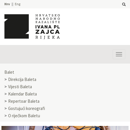
Hrv
Eng
Prika
izbor
Balet
Direkcija Baleta
Vijesti Baleta
Kalendar Baleta
Repertoar Baleta
Gostujući koreografi
O riječkom Baletu